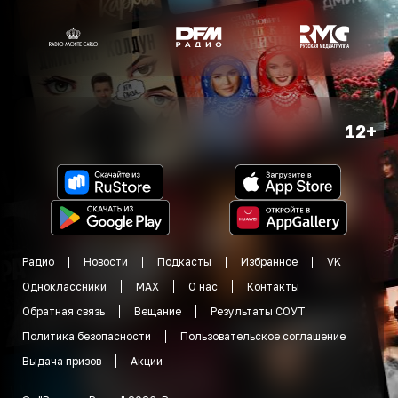
12+
Радио
Новости
Подкасты
Избранное
VK
Одноклассники
MAX
О нас
Контакты
Обратная связь
Вещание
Результаты СОУТ
Политика безопасности
Пользовательское соглашение
Выдача призов
Акции