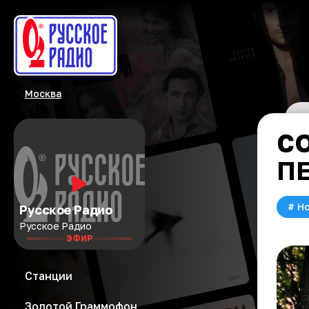
Москва
СО
П
#
Но
Русское Радио
Русское Радио
ЭФИР
Станции
Золотой Граммофон