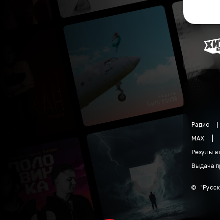
Радио
MAX
Результа
Выдача п
©
"
Русск