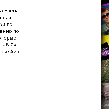
а Елена
льная
Аи во
менно по
оторые
е «Б-2»
вье Аи в