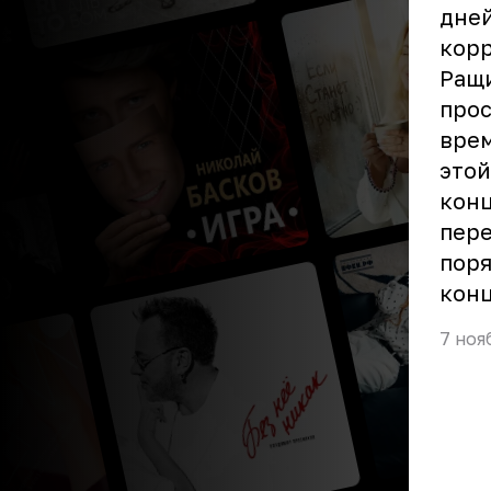
дней
корр
Ращи
прос
врем
этой
конц
пере
поря
конц
7 ноя