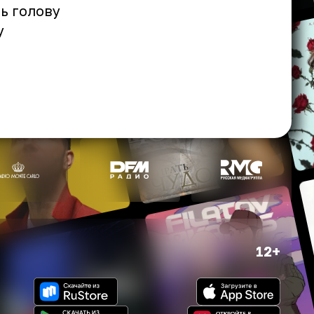
ь голову
у
12+