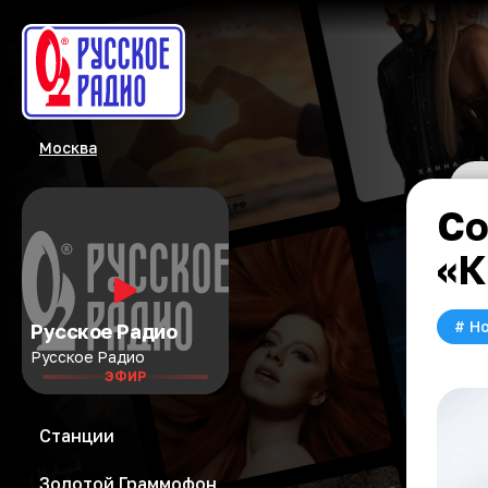
Москва
Со
«К
#
Но
Русское Радио
Русское Радио
ЭФИР
Станции
Золотой Граммофон