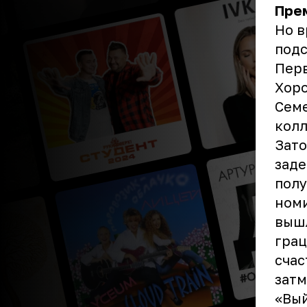
Прем
Но в
подс
Перв
Хоро
Семе
колл
Зато
заде
полу
ном
вышл
грац
счас
затм
«Вый