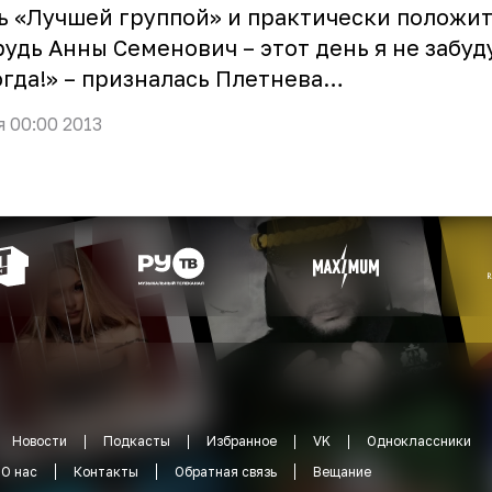
ь «Лучшей группой» и практически положит
рудь Анны Семенович – этот день я не забуд
гда!» – призналась Плетнева…
я 00:00 2013
Новости
Подкасты
Избранное
VK
Одноклассники
О нас
Контакты
Обратная связь
Вещание