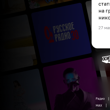
стат
на г
нико
27 ма
Радио
MAX