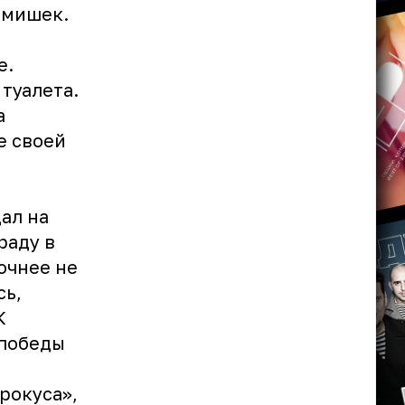
 мишек.
е.
туалета.
а
е своей
дал на
раду в
очнее не
сь,
К
 победы
рокуса»,