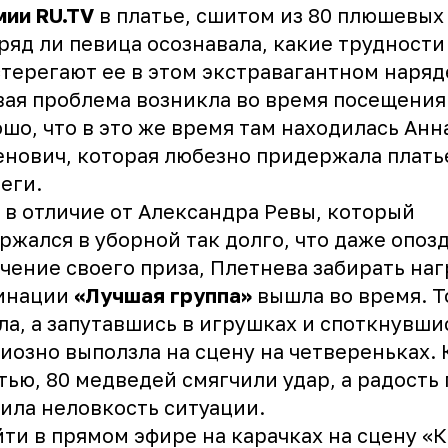
ии RU.TV
в платье, сшитом из 80 плюшевых
ряд ли певица осознавала, какие трудности
терегают ее в этом экстравагантном наряд
ая проблема возникла во время посещения 
шо, что в это же время там находилась Анн
нович, которая любезно придержала плать
еги.
 в отличие от Александра Ревы, который
ржался в уборной так долго, что даже опоз
чение своего приза, Плетнева забирать наг
инации
«Лучшая группа»
вышла во время. Т
а, а запутавшись в игрушках и споткнувши
иозно выползла на сцену на четвереньках. 
тью, 80 медведей смягчили удар, а радость
ила неловкость ситуации.
ти в прямом эфире на карачках на сцену «К