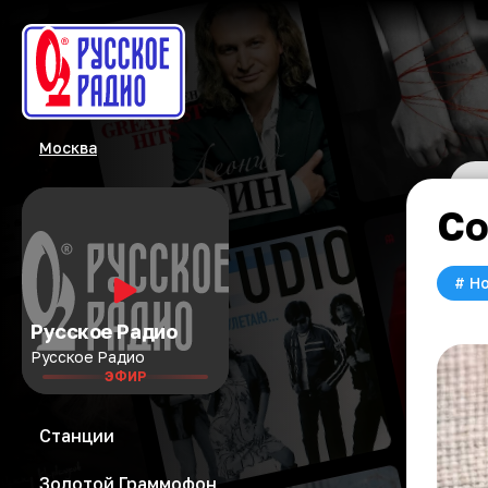
Москва
Со
#
Но
Русское Радио
Русское Радио
ЭФИР
Станции
Золотой Граммофон