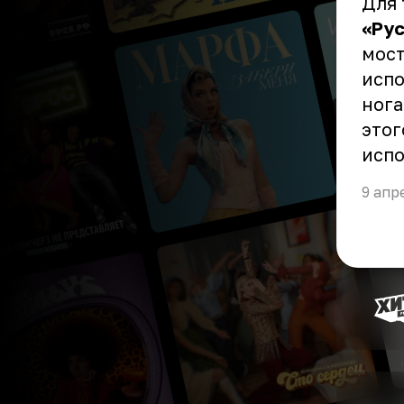
Для 
«Ру
мост
испо
нога
этог
испо
9 апр