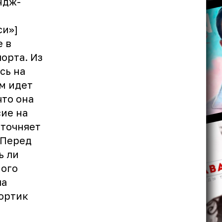
ндж-
си»]
е в
орта. Из
сь на
ом идет
что она
сие на
уточняет
 Перед
ь ли
ного
ла
бортик