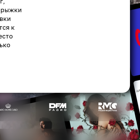
г,
 прыжки
овки
тся к
есто
ько