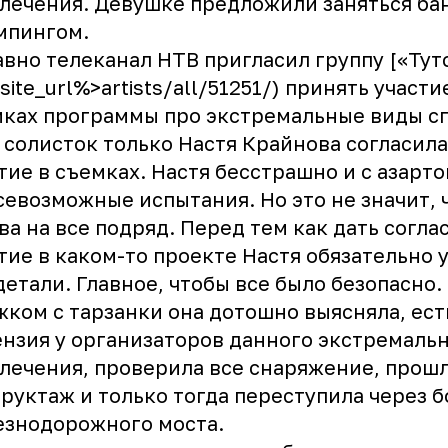
лечения. Девушке предложили заняться ба
мпингом.
вно телеканал НТВ пригласил группу [«Тут
site_url%>artists/all/51251/) принять участи
ках программы про экстремальные виды сп
 солисток только Настя Крайнова согласила
тие в съемках. Настя бесстрашно и с азарт
севозможные испытания. Но это не значит, 
ва на все подряд. Перед тем как дать согла
тие в каком-то проекте Настя обязательно 
детали. Главное, чтобы все было безопасно.
ком с тарзанки она дотошно выясняла, ест
нзия у организаторов данного экстремаль
лечения, проверила все снаряжение, прош
руктаж и только тогда переступила через 
езнодорожного моста.