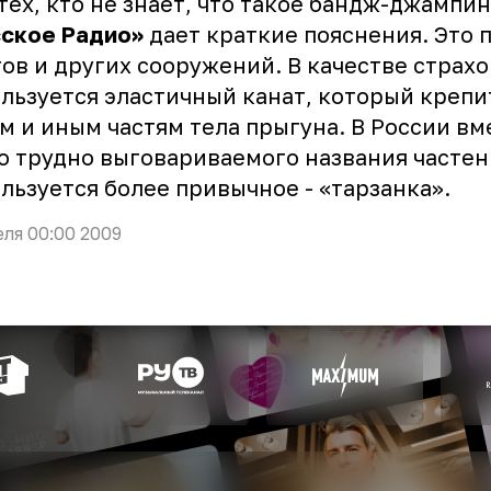
тех, кто не знает, что такое бандж-джампин
сское Радио»
дает краткие пояснения. Это
ов и других сооружений. В качестве страх
льзуется эластичный канат, который крепи
м и иным частям тела прыгуна. В России вм
о трудно выговариваемого названия частен
льзуется более привычное - «тарзанка».
еля 00:00 2009