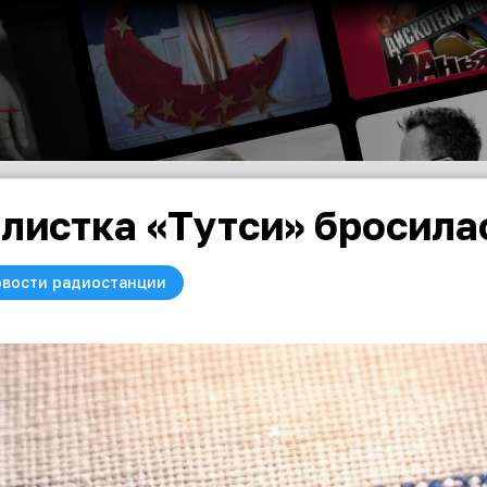
листка «Тутси» бросилас
вости радиостанции