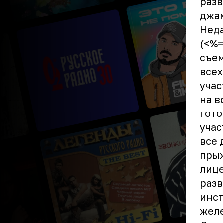
разв
джа
Неда
(<%=
съем
всех
учас
на в
гото
учас
все 
прыж
лице
разв
инст
жел