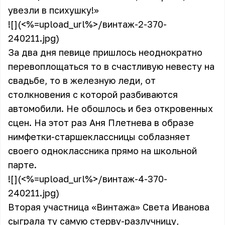
увезли в психушку!»
![](<%=upload_url%>/винтаж-2-370-
240211.jpg)
За два дня певице пришлось неоднократно
перевоплощаться то в счастливую невесту на
свадьбе, то в железную леди, от
столкновения с которой разбиваются
автомобили. Не обошлось и без откровенных
сцен. На этот раз Аня Плетнева в образе
нимфетки-старшеклассницы соблазняет
своего одноклассника прямо на школьной
парте.
![](<%=upload_url%>/винтаж-4-370-
240211.jpg)
Вторая участница «Винтажа» Света Иванова
сыграла ту самую стерву-разлучницу,