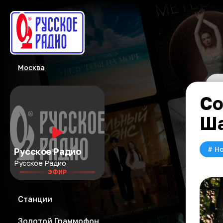
Москва
Со
Ша
#
Но
Русское Радио
Русское Радио
ЭФИР
Станции
Золотой Граммофон