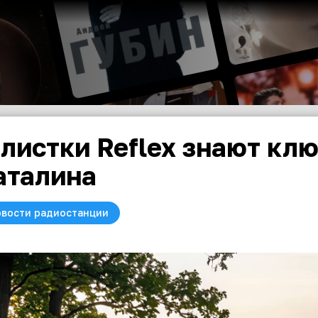
листки Reflex знают кл
талина
вости радиостанции