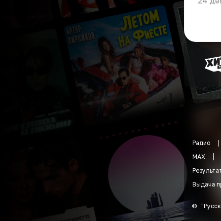
24 де
Радио
MAX
Результа
Выдача п
©
"
Русск