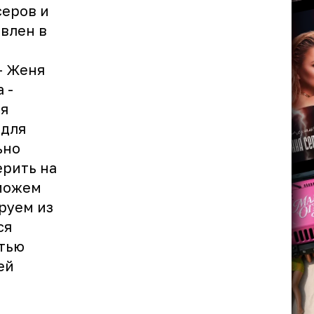
серов и
влен в
– Женя
 -
оя
 для
ьно
ерить на
сможем
руем из
ся
стью
ей