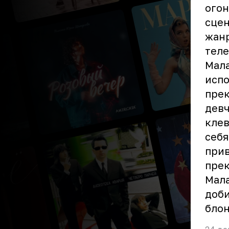
огон
сцен
жанр
теле
Мала
испо
прек
девч
клев
себя
прив
прек
Мала
доби
бло