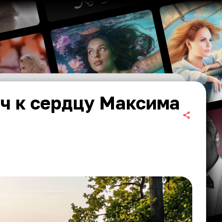
юч к сердцу Максима