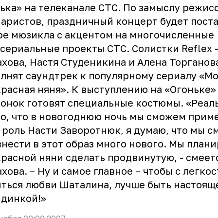
ька» на телеканале СТС. По замыслу режис
аристов, праздничный концерт будет поста
е мюзикла с акцентом на многочисленные
сериальные проекты СТС. Солистки Reflex 
хова, Настя Студеникина и Алена Торганова
лнят саундтрек к популярному сериалу «М
расная няня». К выступлению на «Огоньке»
онок готовят специальные костюмы. «Реал
о, что в новогоднюю ночь мы сможем прим
 роль Насти Заворотнюк, я думаю, что мы 
нести в этот образ много нового. Мы плани
расной няни сделать продвинутую, - смеет
хова. – Ну и самое главное – чтобы с легко
ться любви Шаталина, лучше быть настоящ
ндинкой!»