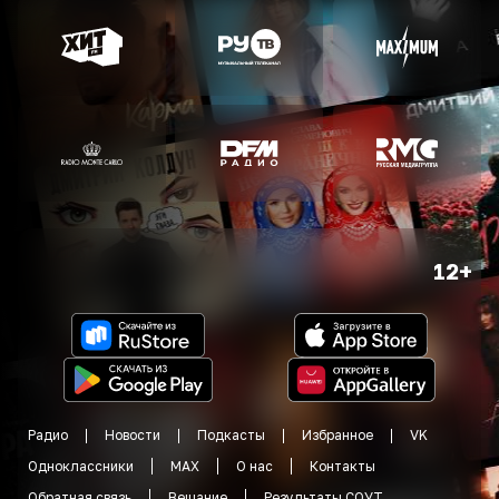
12+
Радио
Новости
Подкасты
Избранное
VK
Одноклассники
MAX
О нас
Контакты
Обратная связь
Вещание
Результаты СОУТ