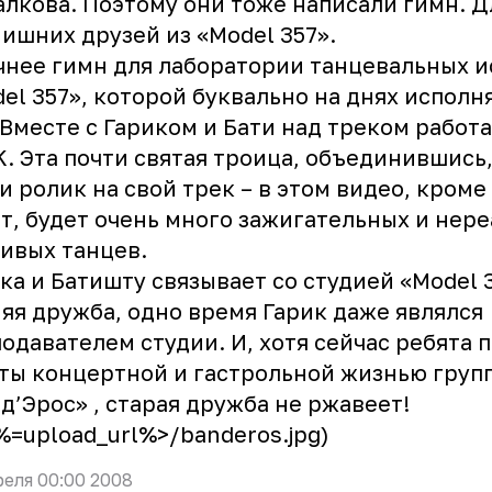
лкова. Поэтому они тоже написали гимн. Д
ишних друзей из «Model 357».
чнее гимн для лаборатории танцевальных и
el 357», которой буквально на днях исполн
 Вместе с Гариком и Бати над треком работ
. Эта почти святая троица, объединившись,
и ролик на свой трек – в этом видео, кроме
т, будет очень много зажигательных и нер
ивых танцев.
ка и Батишту связывает со студией «Model 
яя дружба, одно время Гарик даже являлся
одавателем студии. И, хотя сейчас ребята 
ты концертной и гастрольной жизнью груп
д’Эрос
» , старая дружба не ржавеет!
<%=upload_url%>/banderos.jpg)
реля 00:00 2008