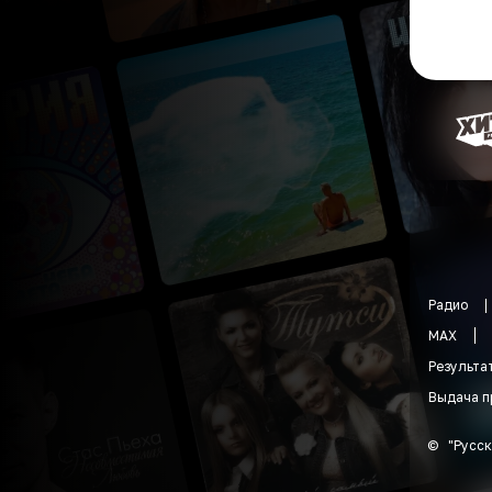
Радио
MAX
Результа
Выдача п
©
"
Русск