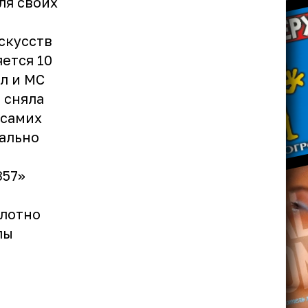
ля своих
скусств
яется 10
ал и MC
 сняла
 самих
еально
357»
плотно
пы