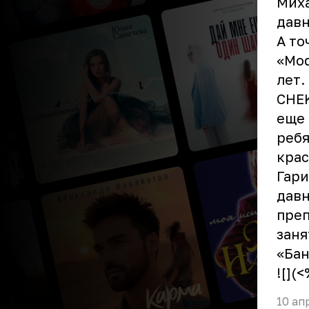
Миха
давн
А то
«Mod
лет.
CHEK
еще 
ребя
крас
Гари
давн
преп
заня
«
Бан
![](
10 ап