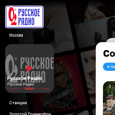
Москва
Со
#
Но
Русское Радио
Русское Радио
ЭФИР
Станции
Золотой Граммофон