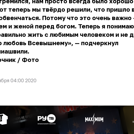
тремился, нам просто всегда было хорошо
от теперь мы твёрдо решили, что пришло 
обвенчаться. Потому что это очень важно
м и женой перед богом. Теперь я понимаю
авильно жить с любимым человеком и не 
ю любовь Всевышнему», — подчеркнул
лиашвили.
очник
/
Фото
ября 04:00 2020