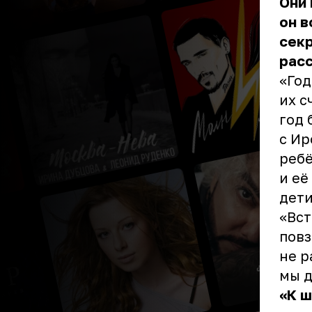
Они 
он в
секр
расс
«Год
их с
год 
с Ир
ребё
и её
дети
«Вст
повз
не р
мы д
«К ш