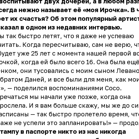
воспитывают двух дочерей, а в любом раз
сегда нежно называет её «моя Ирочка». В 
ет их счастья? Об этом популярный артис
казал в одном из недавних интервью.
ы так быстро летят, что я даже не успеваю
читать. Когда пересчитываю, сам не верю, ч
будет уже 25 лет с момента нашей первой в
очкой, когда ей было всего 16. Она была ещ
нком, они тусовались с моим сыном Леван
 братом Даней, и все были для меня, как мо
», — поделился воспоминаниями
Сосо
.
речаться мы начали уже позже, когда она
рослела. И я вам больше скажу, мы же до си
асписаны — так быстро пролетело время, чт
аже не успели это запланировать!» — продо
тампу в паспорте никто из нас никогда