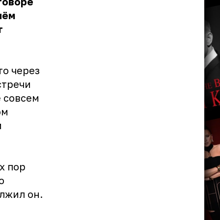
говоре
чём
т
то через
стречи
ё совсем
ом
и
х пор
о
лжил он.