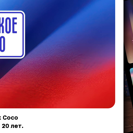
х
Сосо
20 лет.