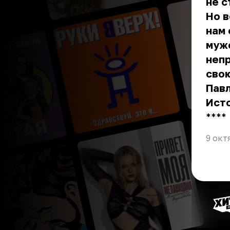
не с
Но в
нам 
муже
непр
сво
Пав
Ист
** **
9 окт