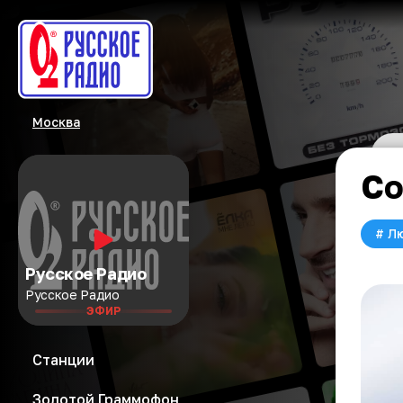
Москва
Со
#
Л
Русское Радио
Русское Радио
ЭФИР
Станции
Золотой Граммофон