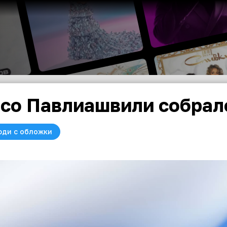
со Павлиашвили собрал
юди с обложки