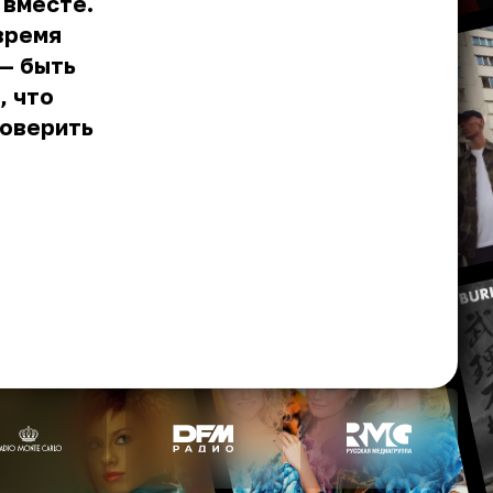
 вместе.
время
 — быть
, что
доверить