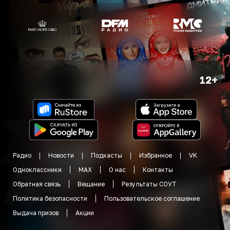
12+
Радио
Новости
Подкасты
Избранное
VK
Одноклассники
MAX
О нас
Контакты
Обратная связь
Вещание
Результаты СОУТ
Политика безопасности
Пользовательское соглашение
Выдача призов
Акции