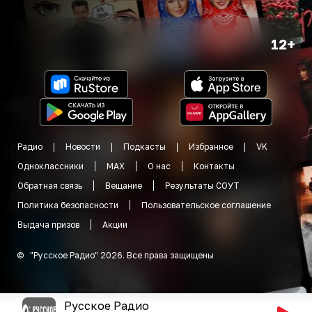
12+
Радио
Новости
Подкасты
Избранное
VK
Одноклассники
MAX
О нас
Контакты
Обратная связь
Вещание
Результаты СОУТ
Политика безопасности
Пользовательское соглашение
Выдача призов
Акции
©
"
Русское Радио
"
2026
.
Все права защищены
Русское Радио