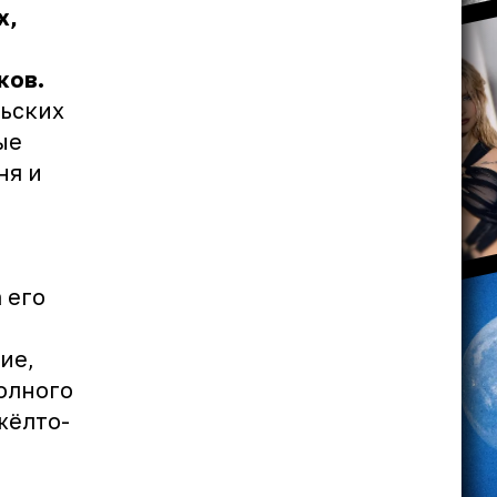
х,
ков.
льских
ые
ня и
 его
ие,
олного
жёлто-