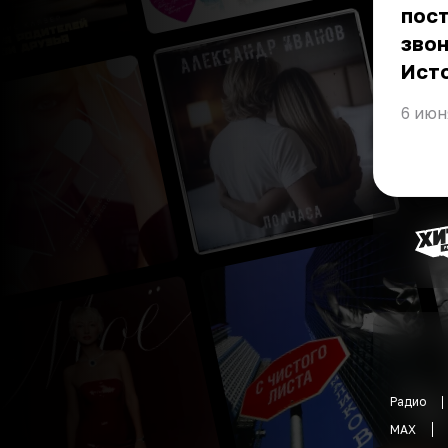
пост
звон
Ист
6 июн
Радио
MAX