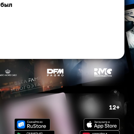
 был
12+