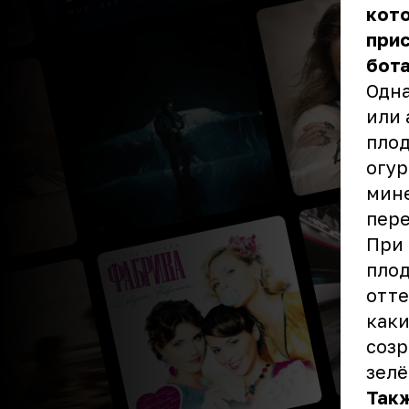
кото
прис
бот
Одна
или 
плод
огур
мине
пере
При 
плод
отте
каки
созр
зелё
Такж