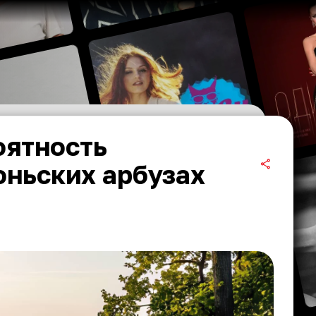
оятность
юньских арбузах