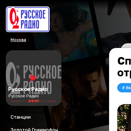
Москва
Сп
от
#
Вк
Русское Радио
Русское Радио
ЭФИР
Станции
Золотой Граммофон