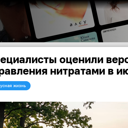
ециалисты оценили вер
равления нитратами в и
усная жизнь