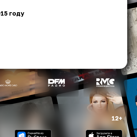
015 году
12+