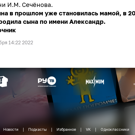
и И.М. Сечёнова.
на в прошлом уже становилась мамой, в 2
родила сына по имени Александр.
очник
бря 14:22 2022
Новости
Подкасты
Избранное
VK
Одноклассники