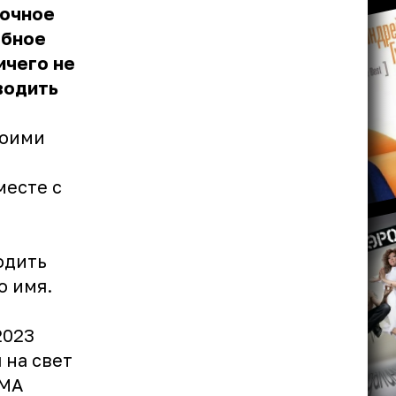
вочное
ебное
ичего не
водить
воими
месте с
одить
о имя.
2023
 на свет
ММА