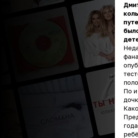
Дми
коль
путе
было
дете
Неда
фана
опуб
тест
поло
По и
дочк
Како
Пред
года
ребё