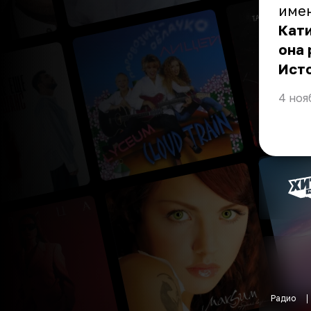
имен
Кати
она 
Ист
4 ноя
Радио