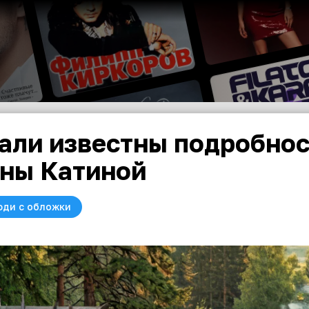
али известны подробно
ны Катиной
юди с обложки