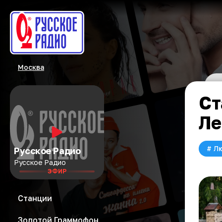
Москва
Ст
Ле
#
Л
Русское Радио
Русское Радио
ЭФИР
Станции
Золотой Граммофон