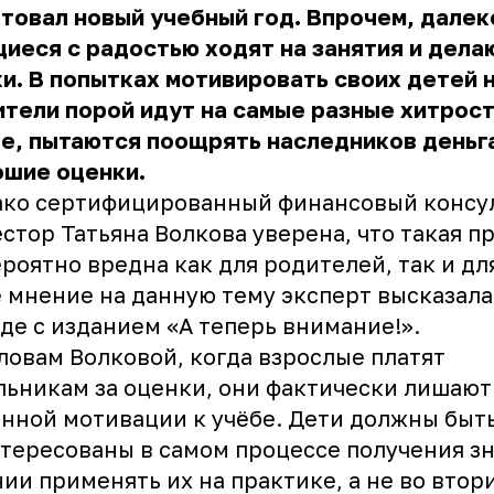
товал новый учебный год. Впрочем, далек
иеся с радостью ходят на занятия и дела
и. В попытках мотивировать своих детей 
тели порой идут на самые разные хитрост
е, пытаются поощрять наследников деньг
ошие оценки.
ако сертифицированный финансовый консул
стор Татьяна Волкова уверена, что такая п
роятно вредна как для родителей, так и дл
 мнение на данную тему эксперт высказала
де с изданием
«А теперь внимание!»
.
ловам Волковой, когда взрослые платят
ьникам за оценки, они фактически лишают
нной мотивации к учёбе. Дети должны быт
тересованы в самом процессе получения з
ии применять их на практике, а не во втор