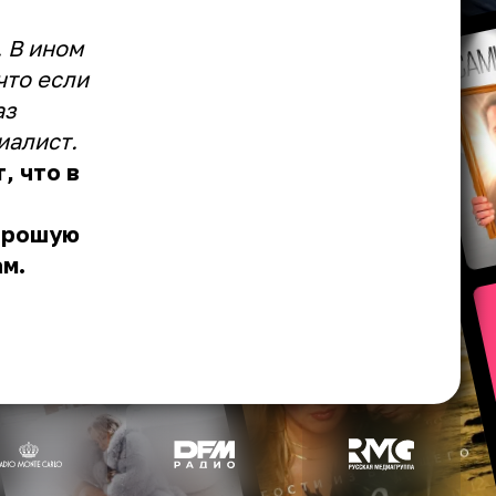
 В ином
что если
аз
иалист.
, что в
хорошую
ам.