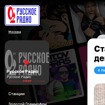
Москва
Ст
де
#
Л
Русское Радио
Русское Радио
ЭФИР
Станции
Золотой Граммофон