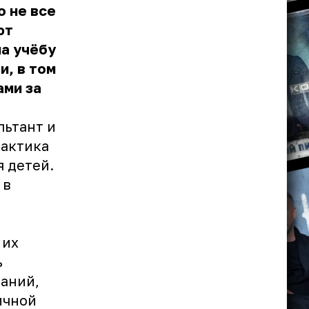
о не все
ют
на учёбу
и, в том
ами за
ьтант и
рактика
я детей.
 в
 их
ь
наний,
ичной