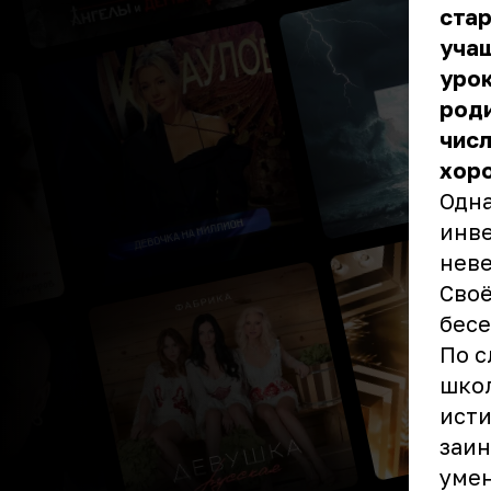
стар
учащ
урок
роди
числ
хор
Одн
инве
неве
Своё
бесе
По с
школ
исти
заин
умен