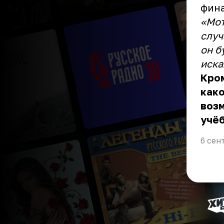
фина
«Мот
случ
он б
иска
Кром
како
воз
учёб
6 сен