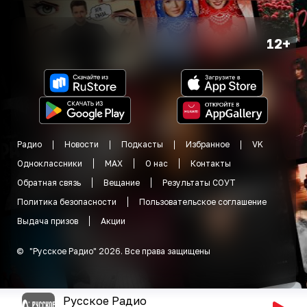
12+
Радио
Новости
Подкасты
Избранное
VK
Одноклассники
MAX
О нас
Контакты
Обратная связь
Вещание
Результаты СОУТ
Политика безопасности
Пользовательское соглашение
Выдача призов
Акции
©
"
Русское Радио
"
2026
.
Все права защищены
Русское Радио