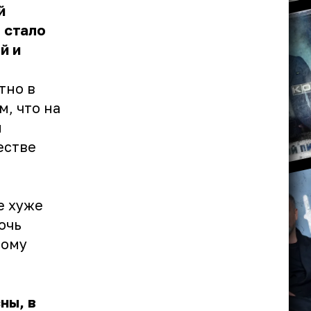
й
 стало
й и
тно в
м, что на
и
естве
е хуже
очь
ному
ны, в