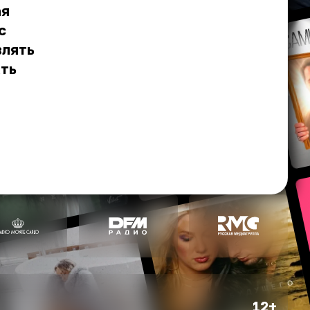
ая
с
влять
ать
12+