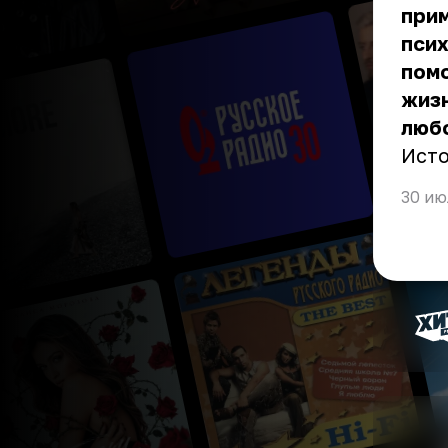
при
псих
помо
жизн
любо
Ист
30 ию