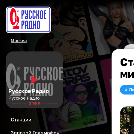
Москва
Ст
ми
#
Л
Русское Радио
Русское Радио
ЭФИР
Станции
Золотой Граммофон