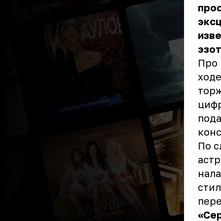
прос
эксц
изве
эзот
Про 
ходе
торж
цифр
пода
конс
По с
астр
нала
стил
пере
«Сер