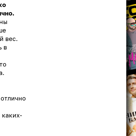
ко
ычно.
ины
ше
й вес.
ь в
то
а.
 отлично
 каких-