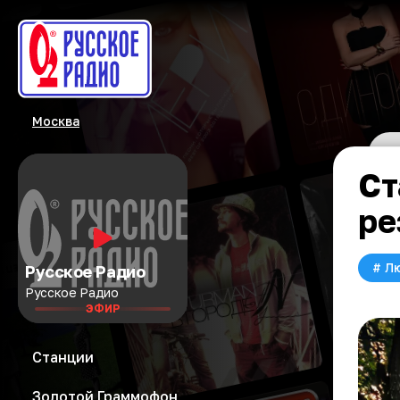
Москва
Ст
ре
#
Л
Русское Радио
Русское Радио
ЭФИР
Станции
Золотой Граммофон