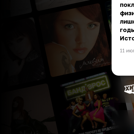
покл
физи
лишн
годы
Ист
11 ию