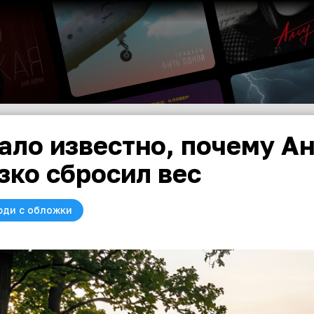
ало известно, почему А
зко сбросил вес
юди с обложки