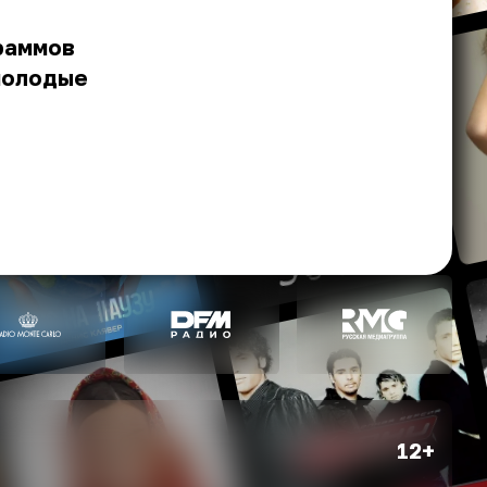
раммов
 молодые
12+