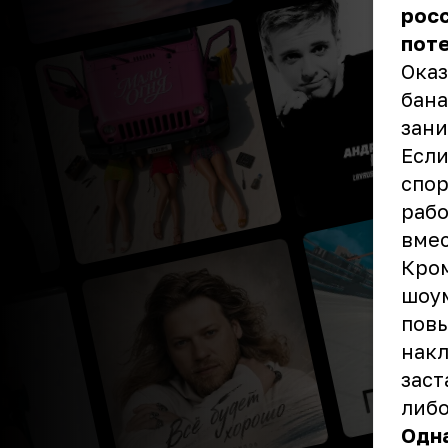
рос
поте
Оказ
бана
зани
Если
спор
рабо
вмес
Кром
шоум
пов
накл
заст
либо
Одна