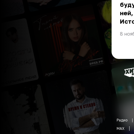
буду
ней,
Ист
8 ноя
Радио
MAX