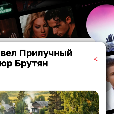
авел Прилучный
пюр Брутян