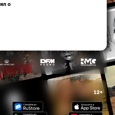
ял о
12+