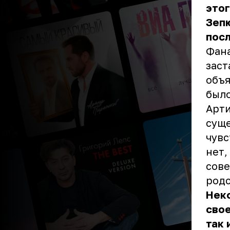
этог
Зепю
посл
Фана
заст
объя
было
Арти
суще
чувс
нет,
сове
род
Неко
сво
так 