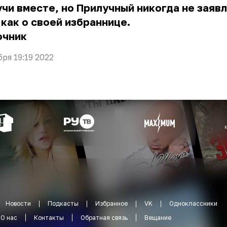
чи вместе, но Прилучный никогда не заявл
 как о своей избраннице.
очник
бря 19:19 2022
Новости
Подкасты
Избранное
VK
Одноклассники
О нас
Контакты
Обратная связь
Вещание