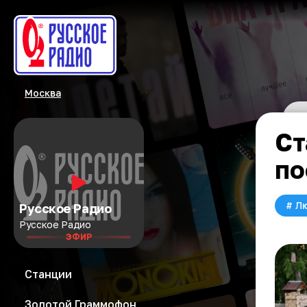
Москва
Ст
по
#
Л
Русское Радио
Русское Радио
ЭФИР
Станции
Золотой Граммофон