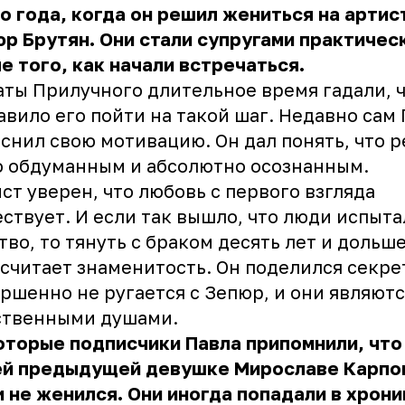
о года, когда он решил жениться на артис
р Брутян. Они стали супругами практичес
е того, как начали встречаться.
ты Прилучного длительное время гадали, 
авило его пойти на такой шаг. Недавно сам
снил свою мотивацию. Он дал понять, что 
 обдуманным и абсолютно осознанным.
ст уверен, что любовь с первого взгляда
ствует. И если так вышло, что люди испыта
тво, то тянуть с браком десять лет и дольш
 считает знаменитость. Он поделился секре
ршенно не ругается с Зепюр, и они являютс
ственными душами.
торые подписчики Павла припомнили, что
ей предыдущей девушке Мирославе Карпо
и не женился. Они иногда попадали в хрон