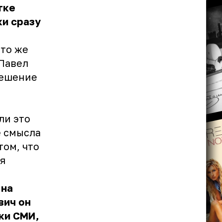
тке
ки сразу
что же
 Павел
решение
ли это
е смысла
том, что
я
 на
вич он
ики СМИ,