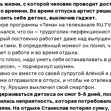
ь жизни, с которой человек проводит дос
о времени. Во время отпуска артист реши
оить себе детокс, выключив гаджет.
ире программы «Тема» на телеканале RU.T
нался, что он — трудоголик-перфекционист
рый постоянно работает даже над выпуще
ктами. В определённый момент он понял, ч
ет о работе и во время отдыха.
то плохо, надо уметь себя останавливать в 
ессе», — подчеркнул шоумен.
вно он вместе со своей супругой Алёной и
ми отправился в отпуск, и чтобы не отвлека
ту, Ярушин выключил свой смартфон.
ерживаться детокса он смог 5-6 дней, по
илась неприятность, которая потребовал
вязи. На отдыхе Станислав потерял сумку, 