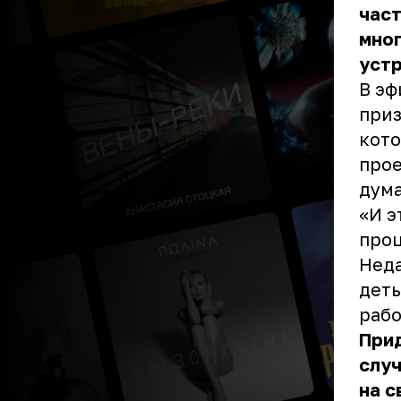
част
мног
устр
В эф
приз
кото
прое
дума
«И э
проц
Неда
деть
рабо
Прид
случ
на с