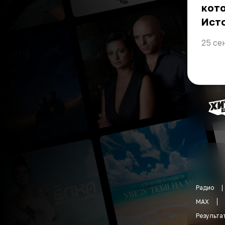
кото
Ист
25 се
Радио
MAX
Результа