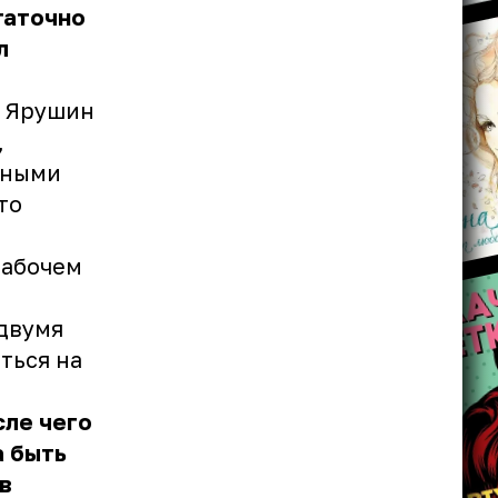
таточно
л
V Ярушин
,
нными
то
рабочем
 двумя
ться на
сле чего
а быть
в