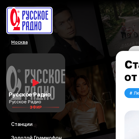
Москва
Ст
от
#
Л
Русское Радио
Русское Радио
ЭФИР
Станции
Золотой Граммофон