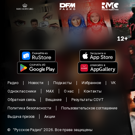
12+
Радио
Новости
Подкасты
Избранное
VK
Одноклассники
MAX
О нас
Контакты
Обратная связь
Вещание
Результаты СОУТ
Политика безопасности
Пользовательское соглашение
Выдача призов
Акции
©
"
Русское Радио
"
2026
.
Все права защищены