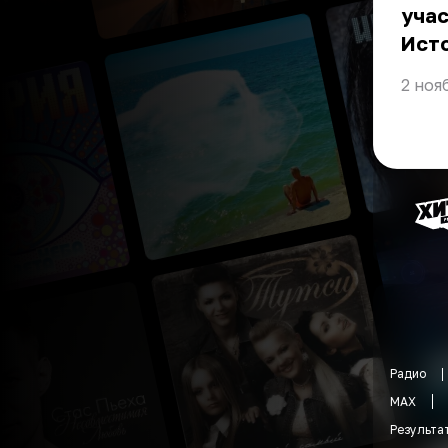
учас
Ист
2 ноя
Радио
MAX
Результа