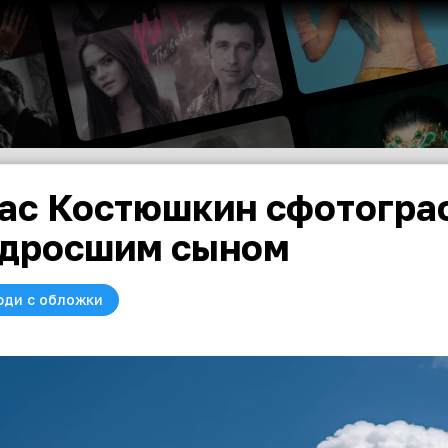
ас Костюшкин сфотогра
дросшим сыном
юди с обложки