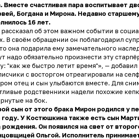
. Вместе счастливая пара воспитывает дв
вей, Богдана и Мирона. Недавно старшему
лнилось 16 лет.
 рассказал об этом важном событии в соци
х. В своём обращении он поблагодарил супр
что она подарила ему замечательного насле
ут надо обязательно произнести эту старп
у: "как же быстро летит время"», — добавил
исчики с восторгом отреагировали на селф
ром отец и сын улыбаются вместе. Для сни
тливые родственники надели похожие кепк
рнутые на бок.
ой сын от этого брака Мирон родился у пе
 году. У Костюшкина также есть сын Март
 рождения. Он появился на свет от второг
нцовщицей Ольгой. Исполнитель принимае