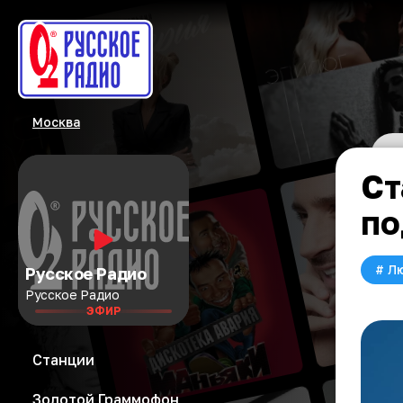
Москва
Ст
по
#
Л
Русское Радио
Русское Радио
ЭФИР
Станции
Золотой Граммофон