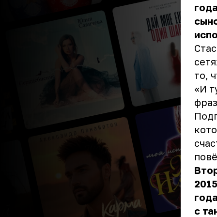
года
сыно
испо
Стас
сетя
то, 
«И т
фраз
Подп
кото
счас
повё
Втор
2015
года
с та