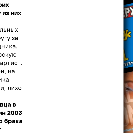
оих
 из них
альных
угу за
дника.
ёрскую
 артист.
и, на
мка
и, лихо
вца в
ин 2003
о брака
т