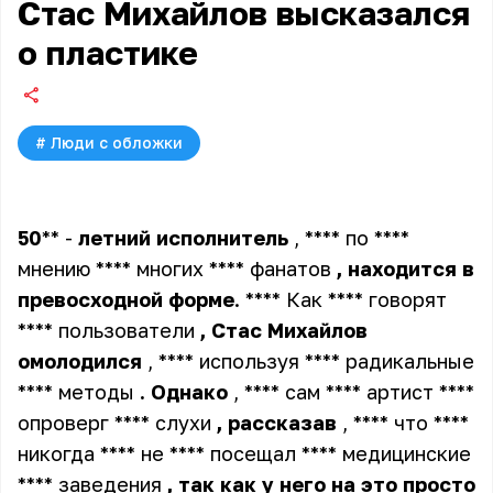
Стас Михайлов высказался
о пластике
#
Люди с обложки
50
** -
летний
исполнитель
, **** по ****
мнению **** многих **** фанатов
,
находится
в
превосходной
форме
. **** Как **** говорят
**** пользователи
,
Стас
Михайлов
омолодился
, **** используя **** радикальные
**** методы
.
Однако
, **** сам **** артист ****
опроверг **** слухи
,
рассказав
, **** что ****
никогда **** не **** посещал **** медицинские
**** заведения
,
так
как
у
него
на
это
просто