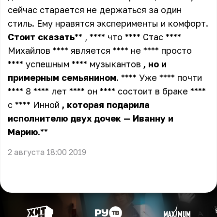
сейчас старается не держаться за один
стиль. Ему нравятся эксперименты и комфорт.
Стоит
сказать
** , **** что **** Стас ****
Михайлов **** является **** не **** просто
**** успешным **** музыкантов
,
но
и
примерным
семьянином
. **** Уже **** почти
**** 8 **** лет **** он **** состоит в браке ****
с **** Инной
,
которая
подарила
исполнителю
двух
дочек
—
Иванну
и
Марию
.**
2 августа 18:00 2019