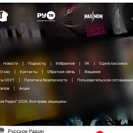
Новости
Подкасты
Избранное
VK
Одноклассники
О нас
Контакты
Обратная связь
Вещание
ты СОУТ
Политика безопасности
Пользовательское соглашение
ризов
Акции
ое Радио
"
2026
.
Все права защищены
Русское Радио