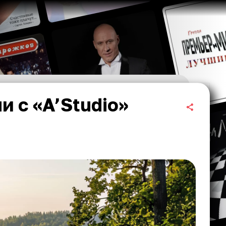
и с «A’Studio»