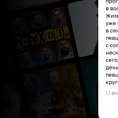
прог
в во
Жизн
уже 
в се
певц
с со
неск
сего
день
певц
круг
17 фе