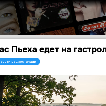
ас Пьеха едет на гастрол
вости радиостанции