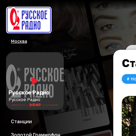
Москва
Ст
#
Но
Русское Радио
Русское Радио
ЭФИР
Станции
Золотой Граммофон