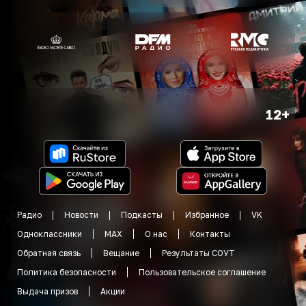
12+
Радио
Новости
Подкасты
Избранное
VK
Одноклассники
MAX
О нас
Контакты
Обратная связь
Вещание
Результаты СОУТ
Политика безопасности
Пользовательское соглашение
Выдача призов
Акции