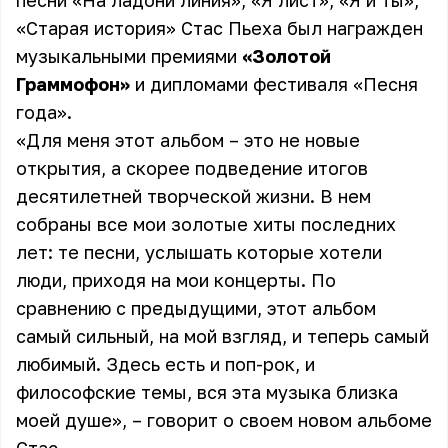
песни «
На ладони линия
», «
Я лист
», «
Я и ты
»,
«
Старая история
» Стас Пьеха был награжден
музыкальными премиями
«Золотой
Граммофон»
и дипломами фестиваля «Песня
года».
«Для меня этот альбом – это не новые
открытия, а скорее подведение итогов
десятилетней творческой жизни. В нем
собраны все мои золотые хиты последних
лет: те песни, услышать которые хотели
люди, приходя на мои концерты. По
сравнению с предыдущими, этот альбом
самый сильный, на мой взгляд, и теперь самый
любимый. Здесь есть и поп-рок, и
философские темы, вся эта музыка близка
моей душе», – говорит о своем новом альбоме