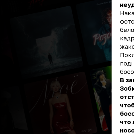
неуд
Нака
фото
бело
кадр
жаке
Покл
подн
босо
В за
Зобк
отст
чтоб
босо
что 
носо