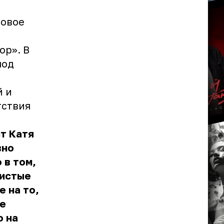
новое
ор». В
под
й и
тствия
т Катя
вно
 в том,
ристые
 на то,
ые
о на