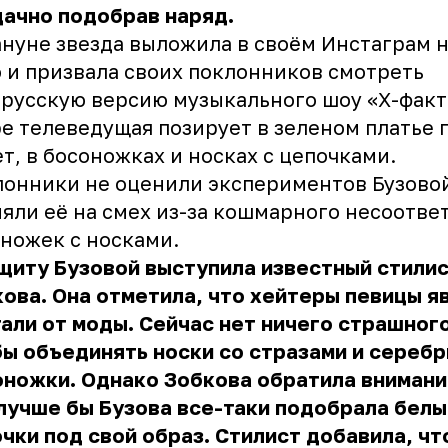
ачно подобрав наряд.
нуне звезда выложила в своём Инстаграм 
 и призвала своих поклонников смотреть
русскую версию музыкального шоу «Х-факт
е телеведущая позирует в зеленом платье 
т, в босоножках и носках с цепочками.
онники не оценили экспериментов Бузово
яли её на смех из-за кошмарного несоотве
ножек с носками.
щиту Бузовой выступила известный стилис
ова. Она отметила, что хейтеры певицы я
али от моды. Сейчас нет ничего страшного
ы объединять носки со стразами и сереб
ножки. Однако Зобкова обратила внимание
лучше бы Бузова все-таки подобрала бел
чки под свой образ. Стилист добавила, чт