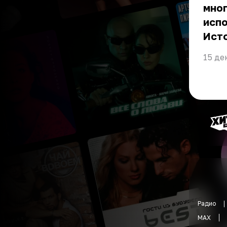
мног
испо
Ист
15 де
Радио
MAX