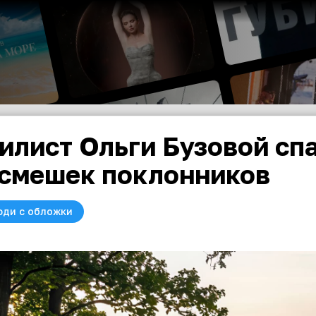
илист Ольги Бузовой спа
смешек поклонников
юди с обложки