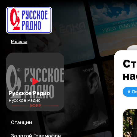
Москва
Ст
на
#
Л
Русское Радио
Русское Радио
ЭФИР
Станции
Золотой Граммофон