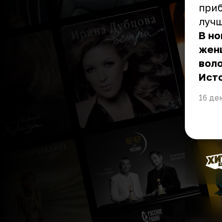
приб
лучш
В н
женщ
вол
Ист
16 де