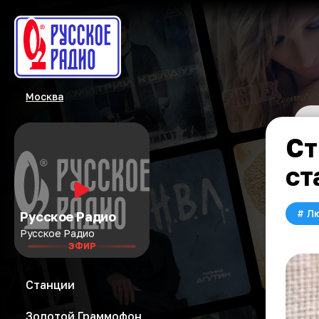
Москва
Ст
ст
#
Л
Русское Радио
Русское Радио
ЭФИР
Станции
Золотой Граммофон