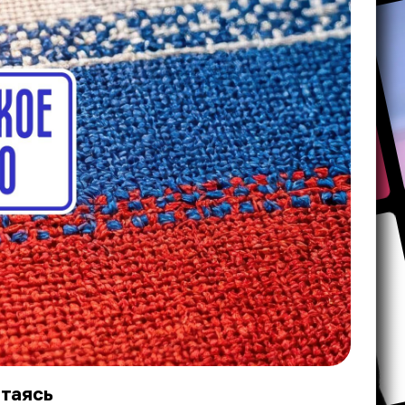
таясь