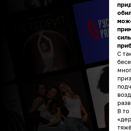
прид
обил
може
прим
силь
приб
С та
бесе
мног
приз
подч
возд
разв
В то
«дер
тяжё