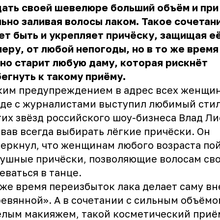
ать своей шевелюре больший объём и при
ьно заливая волосы лаком. Такое сочетан
т быть и укрепляет причёску, защищая её
еру, от любой непогоды, но в то же время
но старит любую даму, которая рискнёт
егнуть к такому приёму.
ким предупреждением в адрес всех женщин
де с журналистами выступил любимый сти
их звёзд российского шоу-бизнеса Влад Ли
вав всегда выбирать лёгкие причёски. Он
еркнул, что женщинам любого возраста по
ушные причёски, позволяющие волосам св
еваться в танце.
 же время переизбыток лака делает саму в
евянной». А в сочетании с сильным объёмо
лым макияжем, такой косметический приё