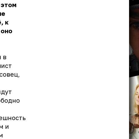
 этом
ие
, к
 оно
 в
лист
совец,
йдут
ободно
нешность
м и
м