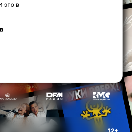
 это в
ив
12+