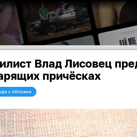
илист Влад Лисовец пр
арящих причёсках
юди с обложки