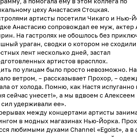
рамму, а помогала ему в этом коллега по
кальному цеху Анастасия Стоцкая.
стролями артисты посетили Чикаго и Нью-Й
дке Анастасию сопровождал ее муж, актер
рин. На гастролях не обошлось без приклю
шный ураган, сводки о котором не сходили
стных лент несколько дней, застал
дготовленных артистов врасплох.
ить по улицам было просто невозможно. На
ало ветром, – рассказывает Прохор, – одеж
ала от холода. Помню, как Настя испуганно 
я сейчас унесет!», а мы вдвоем с Алексеем 
 сил удерживали ее».
рерывах между концертами артисты заним
нгом в модных магазинах Нью-Йорка. Про
сся любимыми духами Channel «Egoist», а в