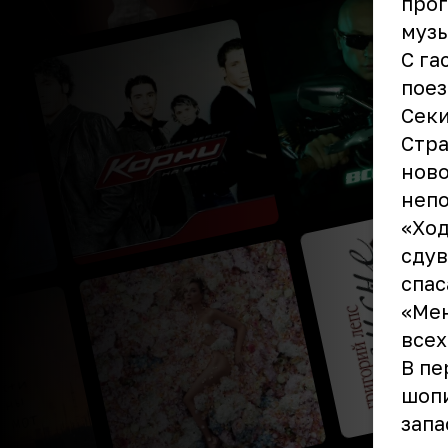
прог
музы
С га
поез
Секи
Стра
ново
непо
«Ход
сдув
спас
«Мен
всех
В пе
шопи
запа