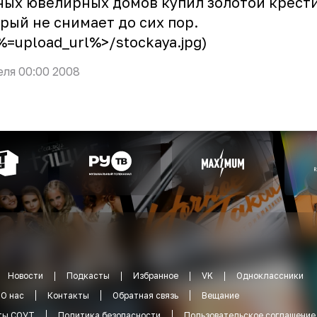
ых ювелирных домов купил золотой крести
рый не снимает до сих пор.
<%=upload_url%>/stockaya.jpg)
еля 00:00 2008
Новости
Подкасты
Избранное
VK
Одноклассники
О нас
Контакты
Обратная связь
Вещание
ты СОУТ
Политика безопасности
Пользовательское соглашение