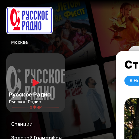
Москва
Ст
#
Но
Русское Радио
Русское Радио
ЭФИР
Станции
Золотой Граммофон