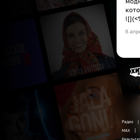
модн
кото
![](
8 апр
Радио
MAX
Результа