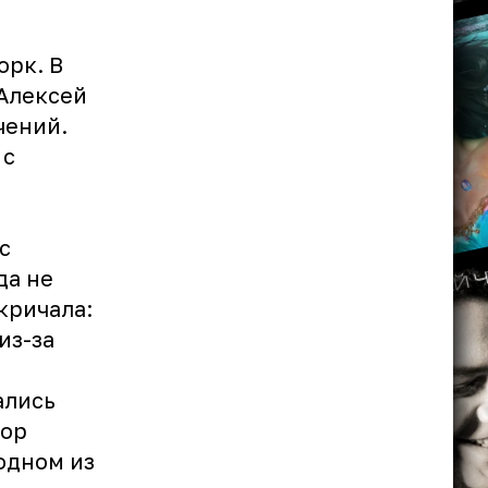
орк. В
 Алексей
чений.
 с
с
да не
кричала:
из-за
ались
хор
 одном из