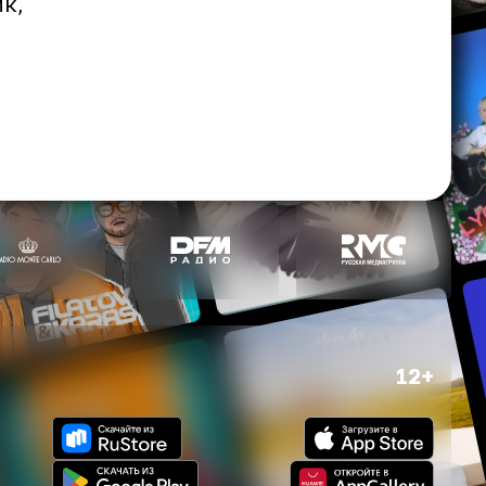
к,
12+