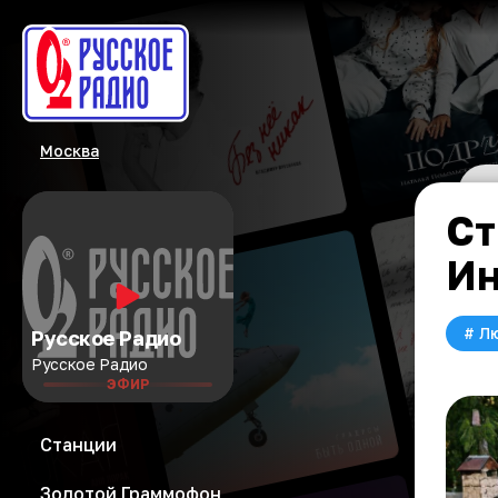
Москва
Ст
Ин
#
Л
Русское Радио
Русское Радио
ЭФИР
Станции
Золотой Граммофон