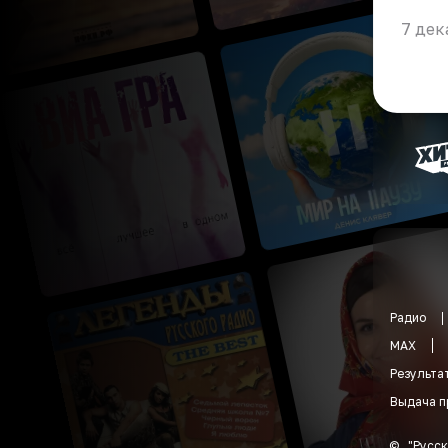
7 дек
Радио
MAX
Результа
Выдача п
©
"
Русск