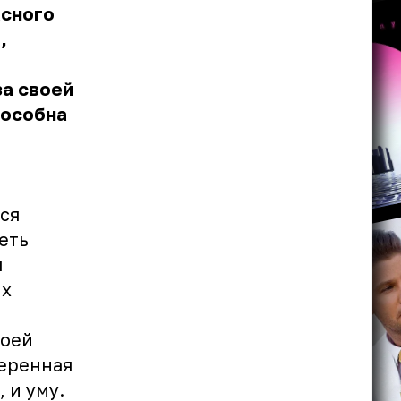
асного
,
за своей
пособна
ся
еть
я
их
воей
меренная
 и уму.