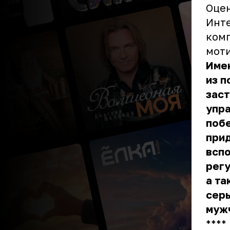
Оцен
Инте
комп
мот
Имен
из п
заст
упра
побе
прид
вспо
регу
а та
серь
муж
** **