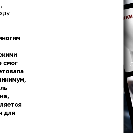
,
зду
 многим
скими
е смог
етовала
минимум,
ель
на,
вляется
и для