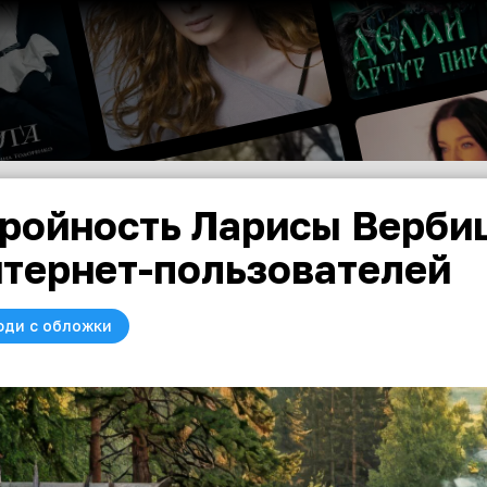
ройность Ларисы Верби
тернет-пользователей
юди с обложки