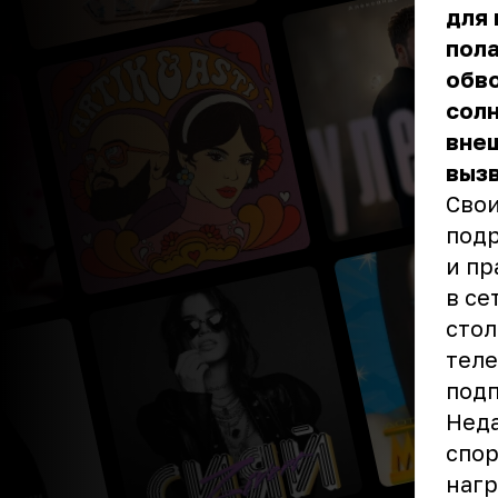
для
пола
обво
солн
внеш
вызв
Свои
под
и пр
в се
стол
теле
подп
Неда
спор
нагр