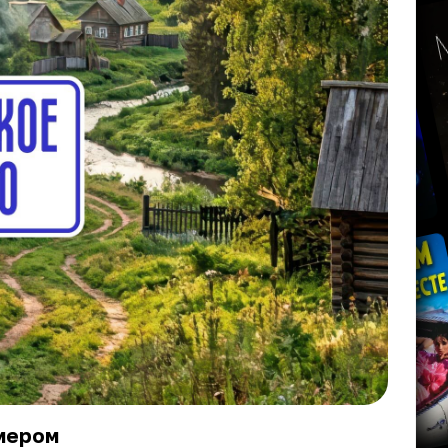
мером