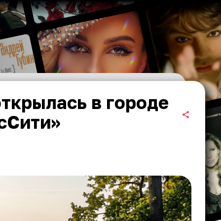
открылась в городе
сСити»