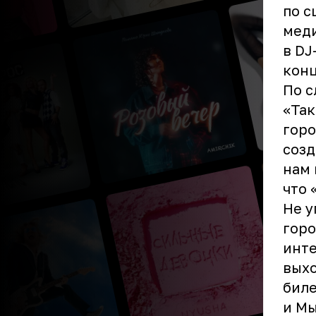
по с
меди
в DJ
кон
По с
«Так
горо
созд
нам 
что 
Не у
горо
инте
выхо
биле
и Мы