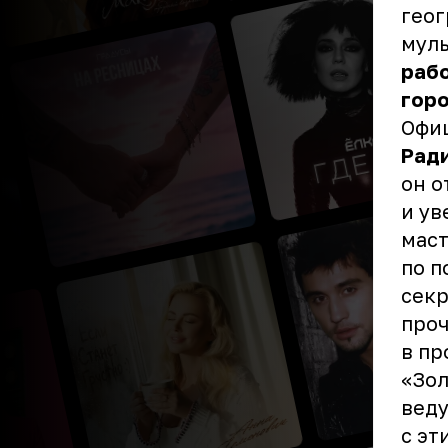
геог
мул
рабо
горо
Офи
Рад
он о
и ув
маст
по п
секр
проч
в пр
«Зол
веду
с эт