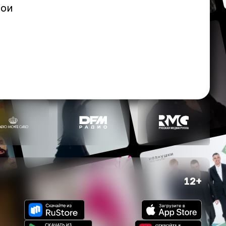
вои
12+