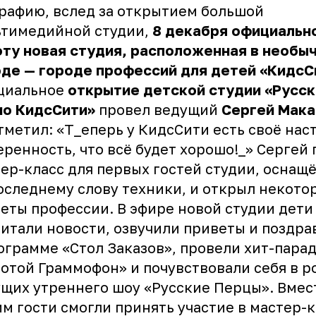
рафию, вслед за открытием большой
ьтимедийной студии,
8 декабря
официально
ту новая студия, расположенная в необы
де — городе профессий для детей «КидсС
циальное
открытие детской студии «Русс
ио КидсСити»
провел ведущий
Сергей Мак
тметил: «Т_еперь у КидсСити есть своё нас
еренность, что всё будет хорошо!_» Сергей
ер-класс для первых гостей студии, оснащ
оследнему слову техники, и открыл некото
еты профессии. В эфире новой студии дети
итали новости, озвучили приветы и поздра
ограмме «Стол Заказов», провели хит-пара
отой Граммофон» и почувствовали себя в р
щих утреннего шоу «Русские Перцы». Вмес
им гости смогли принять участие в мастер-