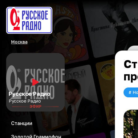
Москва
Ст
пр
#
Но
Русское Радио
Русское Радио
ЭФИР
Станции
Золотой Граммофон