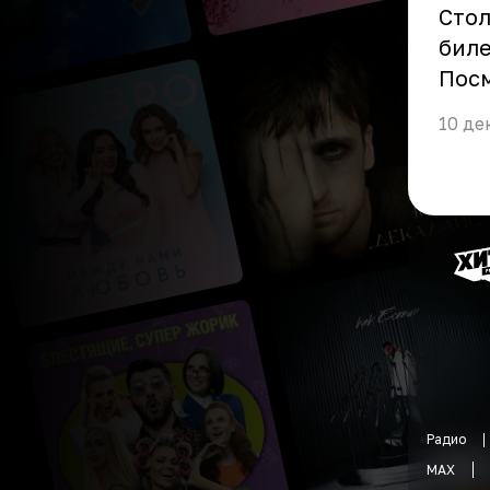
Стол
биле
Пос
10 де
Радио
MAX