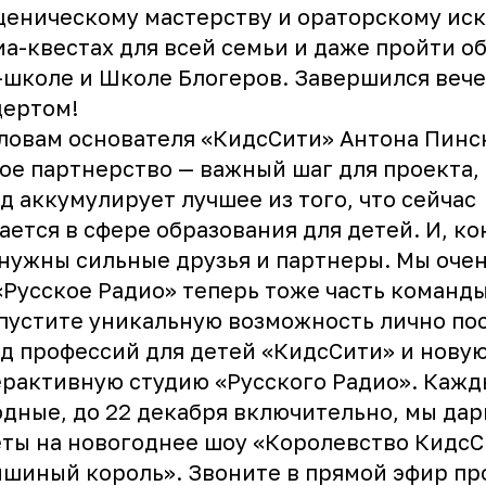
ценическому мастерству и ораторскому иск
а-квестах для всей семьи и даже пройти о
-школе и Школе Блогеров. Завершился веч
цертом!
ловам основателя «КидсСити» Антона Пинс
ое партнерство — важный шаг для проекта,
д аккумулирует лучшее из того, что сейчас
ается в сфере образования для детей. И, ко
нужны сильные друзья и партнеры. Мы очен
«Русское Радио» теперь тоже часть команды
пустите уникальную возможность лично по
д профессий для детей «КидсСити» и нову
рактивную студию «Русского Радио». Кажд
дные, до 22 декабря включительно, мы да
ты на новогоднее шоу «Королевство Кидс
шиный король». Звоните в прямой эфир п