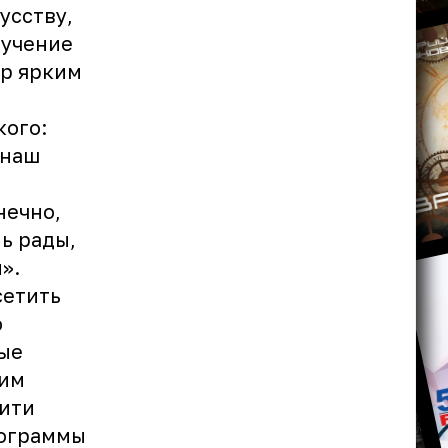
усству,
бучение
ер ярким
кого:
 наш
нечно,
ь рады,
».
сетить
ю
ые
рим
Сити
рограммы