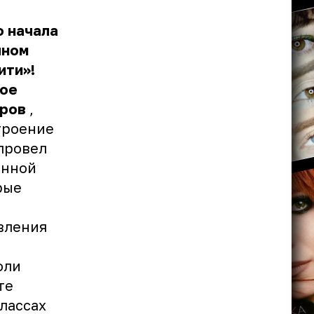
 начала
чном
ити»!
кое
аров
,
троение
 провел
ённой
рые
вления
д
оли
те
классах