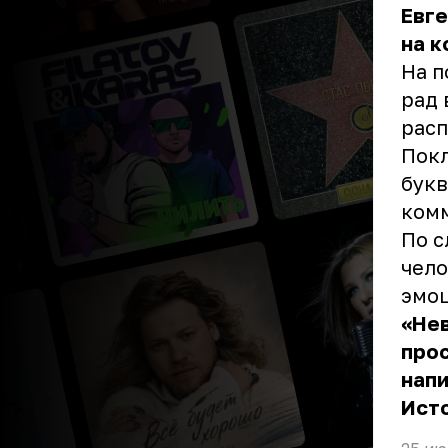
Евге
на к
На п
рад 
расп
Покл
букв
комм
По с
чело
эмоц
«Нев
прос
напи
Ист