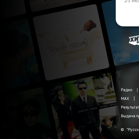
25 ию
Радио
MAX
Результа
Выдача п
©
"
Русск