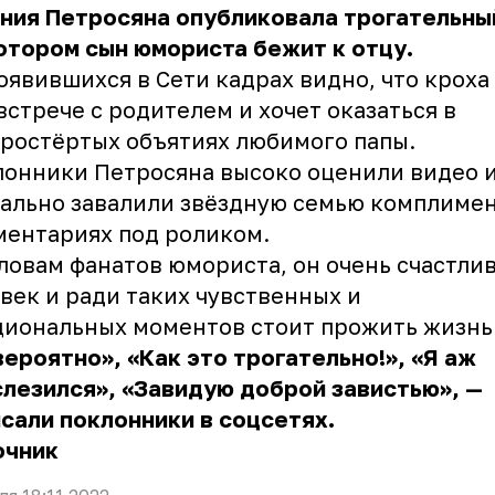
ния Петросяна опубликовала трогательны
отором сын юмориста бежит к отцу.
оявившихся в Сети кадрах видно, что кроха
встрече с родителем и хочет оказаться в
ростёртых объятиях любимого папы.
онники Петросяна высоко оценили видео 
ально завалили звёздную семью комплиме
ентариях под роликом.
ловам фанатов юмориста, он очень счастли
век и ради таких чувственных и
иональных моментов стоит прожить жизнь
ероятно», «Как это трогательно!», «Я аж
лезился», «Завидую доброй завистью», —
сали поклонники в соцсетях.
очник