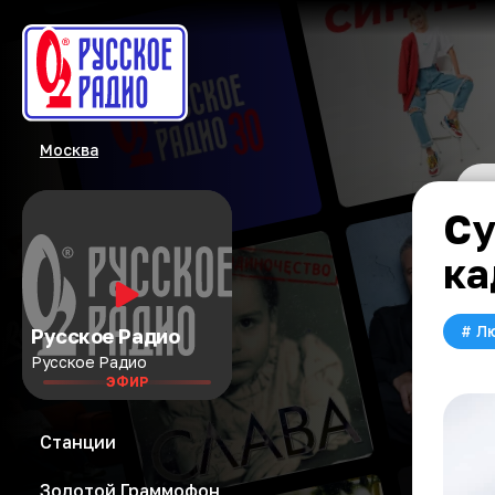
Москва
Су
ка
#
Л
Русское Радио
Русское Радио
ЭФИР
Станции
Золотой Граммофон