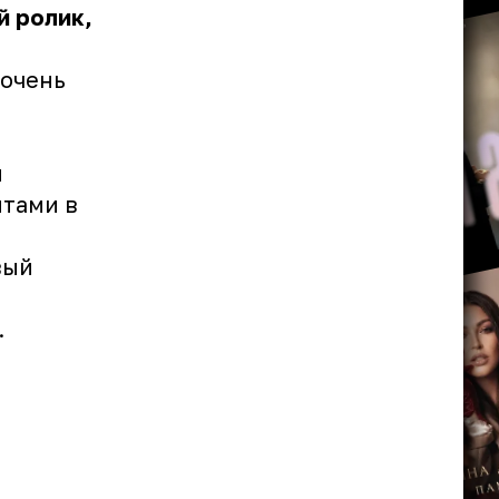
й ролик,
 очень
и
нтами в
вый
.