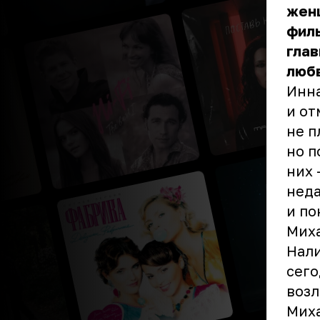
жен
филь
глав
любв
Инн
и от
не п
но п
них 
неда
и по
Мих
Нали
сего
возл
Миха