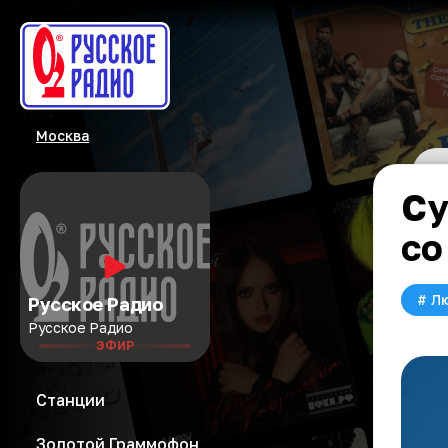
Москва
Су
со
#
Л
Русское Радио
Русское Радио
ЭФИР
Станции
Золотой Граммофон