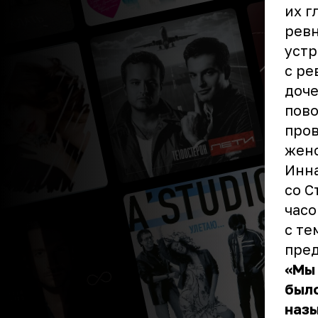
их г
ревн
устр
с ре
доче
пово
пров
женс
Инна
со С
часо
с те
пре
«Мы 
было
назы