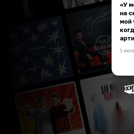
«У м
на с
мой 
когд
арти
1 июл