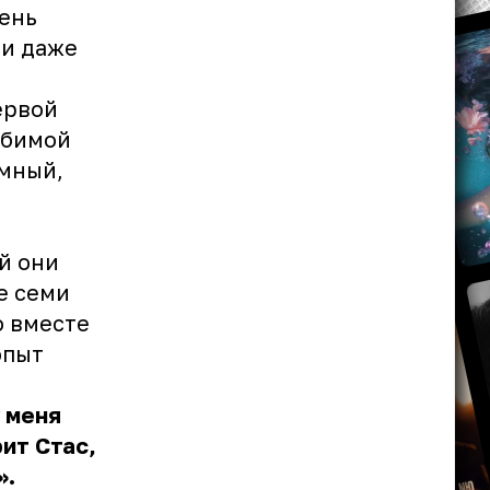
чень
 и даже
ервой
любимой
умный,
й они
е семи
о вместе
опыт
у меня
ит Стас,
».