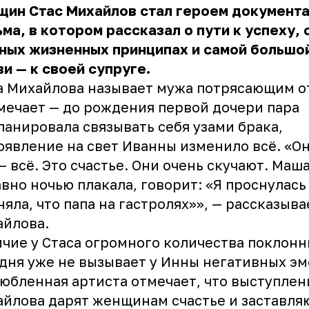
щин
Стас Михайлов
стал героем документ
ма, в котором рассказал о пути к успеху, 
ных жизненных принципах и самой большо
и — к своей супруге.
а Михайлова называет мужа потрясающим о
мечает — до рождения первой дочери пара
ланировала связывать себя узами брака,
оявление на свет Иванны изменило всё. «Он
— всё. Это счастье. Они очень скучают. Маш
вно ночью плакала, говорит: «Я проснулась
няла, что папа на гастролях»», — рассказыв
айлова.
чие у Стаса огромного количества поклон
дня уже не вызывает у Инны негативных эм
юбленная артиста отмечает, что выступлен
йлова дарят женщинам счастье и заставля