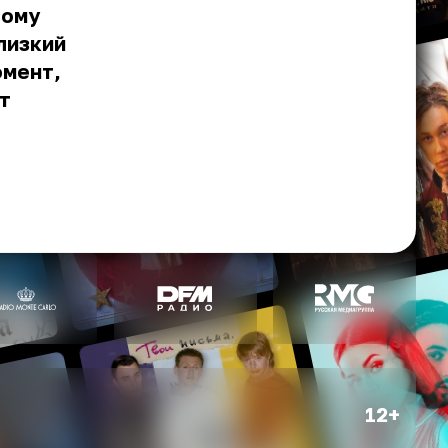
тому
лизкий
омент,
т
12+