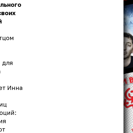
ального
своих
й
тцом
 для
а
ает Инна
ниц
оций:
ия
ют