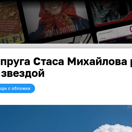
пруга Стаса Михайлова 
 звездой
юди с обложки