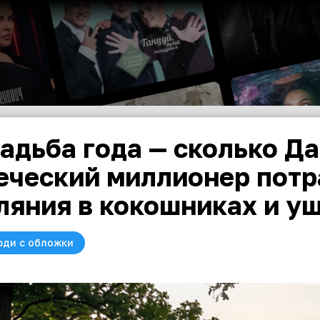
адьба года — сколько Д
еческий миллионер потр
ляния в кокошниках и у
юди с обложки