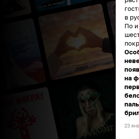
гост
в ру
По 
шест
пок
Особ
неве
появ
на ф
перв
бело
пал
брил
23 ян