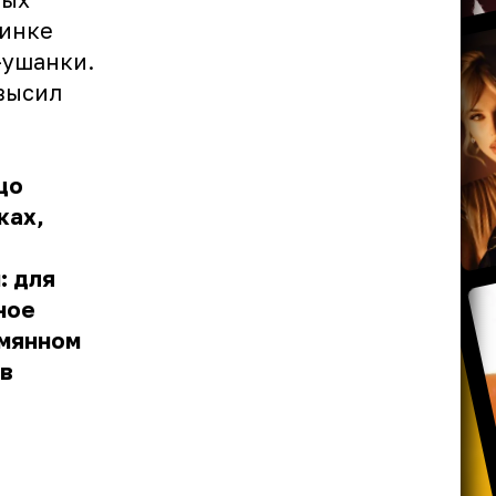
ринке
-ушанки.
высил
цо
ках,
: для
ное
ымянном
ов