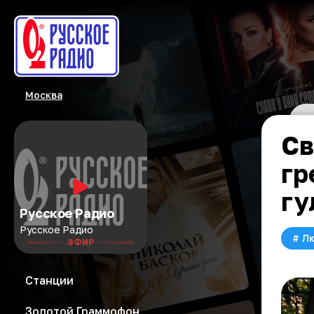
Москва
Св
гр
гу
Русское Радио
Русское Радио
#
Л
ЭФИР
Станции
Золотой Граммофон