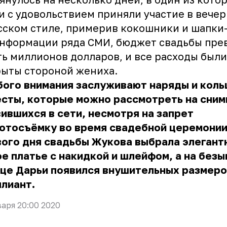
и с удовольствием приняли участие в вече
сском стиле, примерив кокошники и шапки
информации ряда СМИ, бюджет
свадьбы
пре
ь миллионов долларов, и все расходы были
рыты стороной жениха.
ого внимания заслуживают наряды и коль
сты, которые можно рассмотреть на сним
ившихся в сети, несмотря на запрет
отосъёмку во время свадебной церемонии
ого дня свадьбы Жукова выбрала элегант
е платье с накидкой и шлейфом, а на без
ьце Дарьи появился внушительных размер
лиант.
варя 20:00 2020