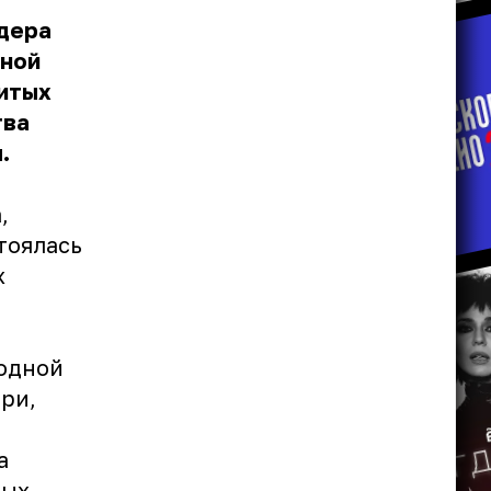
дера
шной
нитых
тва
.
,
тоялась
х
и
модной
ри,
а
рых