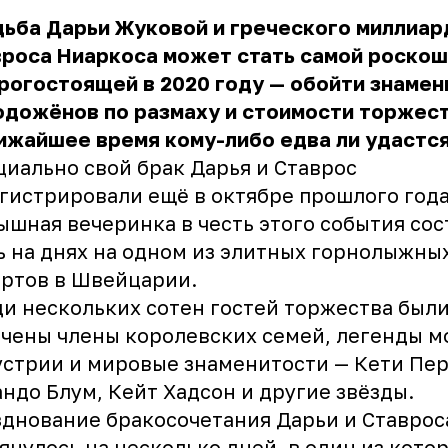
дьба Дарьи Жуковой и греческого миллиар
вроса Ниаркоса может стать самой роско
рогостоящей в 2020 году — обойти знаме
одожёнов по размаху и стоимости торжес
ижайшее время кому-либо едва ли удастся
циально свой
брак
Дарья и Ставрос
гистрировали ещё в октябре прошлого года
ышная вечеринка в честь этого события сос
 на днях на одном из элитных горнолыжны
ртов в Швейцарии.
и нескольких сотен гостей торжества был
чены члены королевских семей, легенды 
стрии и мировые знаменитости — Кети Пер
ндо Блум, Кейт Хадсон и другие звёзды.
днование бракосочетания Дарьи и Ставрос
янулось на несколько дней, в один из кото