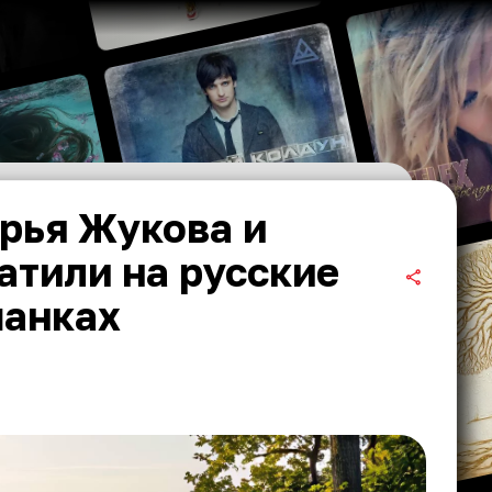
арья Жукова и
атили на русские
шанках