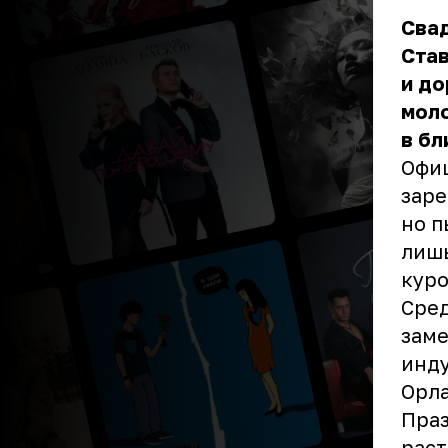
Сва
Ста
и до
мол
в бл
Офи
заре
но п
лишь
куро
Сред
заме
инду
Орла
Праз
раст