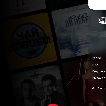
Радио
MAX
Результа
Выдача п
©
"
Русск