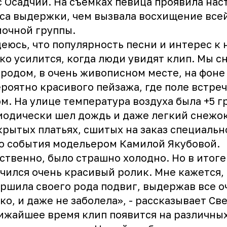
 Осадчий. На съемках певица проявила на
са выдержки, чем вызвала восхищение все
очной группы.
еюсь, что популярность песни и интерес к 
ко усилится, когда люди увидят клип. Мы с
ородом, в очень живописном месте, на фоне
роятно красивого пейзажа, где поле встреч
м. На улице температура воздуха была +5 г
одически шел дождь и даже легкий снежок
крытых платьях, сшитых на заказ специальн
о события модельером Камилой Якубовой.
ственно, было страшно холодно. Но в итоге
чился очень красивый ролик. Мне кажется, 
ршила своего рода подвиг, выдержав все о
ко, и даже не заболела», - рассказывает
Све
ижайшее время клип появится на различны