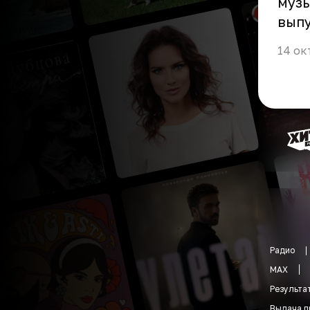
музы
выпу
14 ок
Радио
MAX
Результа
Выдача п