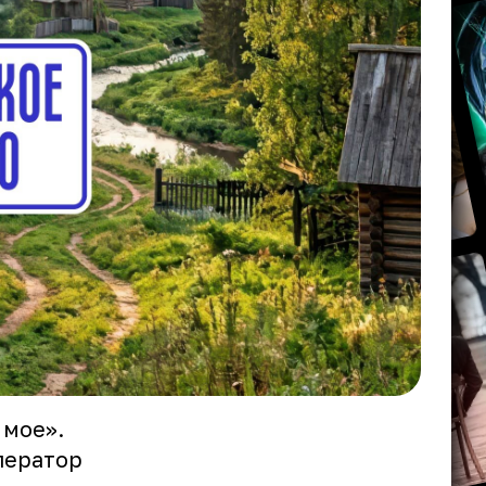
 мое».
ператор