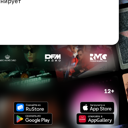
анирует
12+