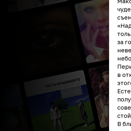
Макс
чуде
съем
«Над
толь
за г
неве
небо
Пери
в от
этог
Есте
полу
сове
стой
В бл