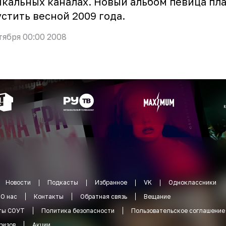
кальных каналах. Новый альбом певица пл
стить весной 2009 года.
тября 00:00 2008
Новости
Подкасты
Избранное
VK
Одноклассники
О нас
Контакты
Обратная связь
Вещание
ты СОУТ
Политика безопасности
Пользовательское соглашение
ризов
Акции