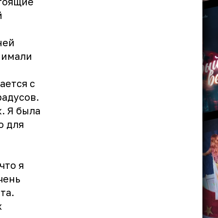
стоящие
й
ней
нимали
ается с
радусов.
. Я была
о для
что я
чень
та
.
х