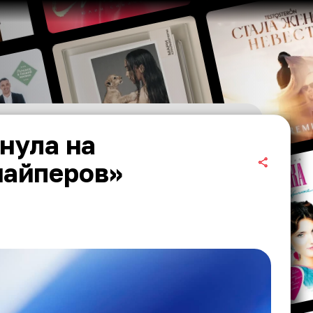
нула на
найперов»