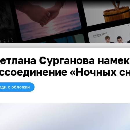
етлана Сурганова намек
ссоединение «Ночных с
юди с обложки