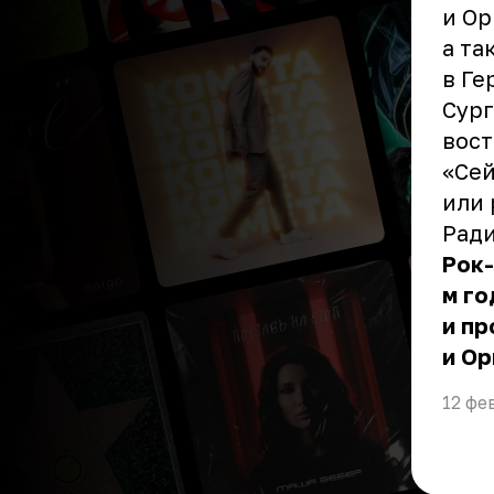
и Ор
а та
в Ге
Сур
вост
«Сей
или 
Ради
Рок-
м го
и пр
и Ор
12 фе