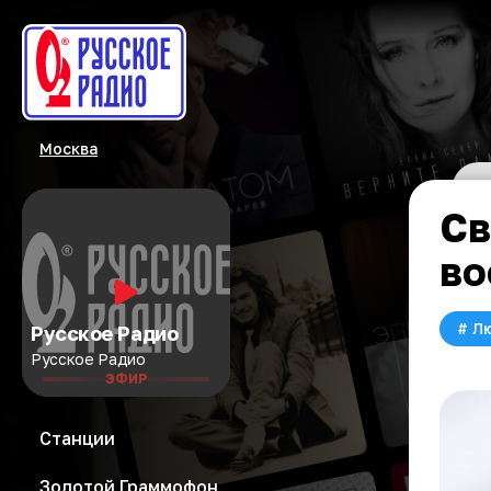
Москва
Св
во
#
Л
Русское Радио
Русское Радио
ЭФИР
Станции
Золотой Граммофон