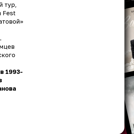
й тур,
 Fest
атовой»
.
емцев
ского
в 1993-
в
анова