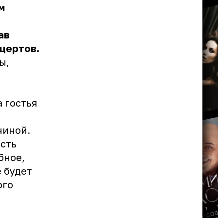
м
ав
цертов.
ы,
 гостья
ниной
.
есть
бное,
 будет
ого