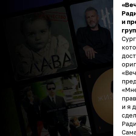
«Веч
Ради
и пр
гру
Сург
кото
дост
ориг
«Веч
пре
«Мне
прав
и я 
сдел
Ради
Сама