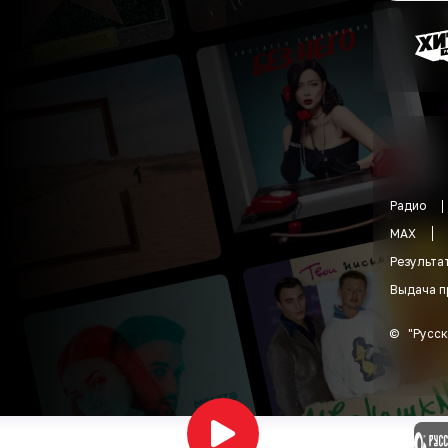
Радио
MAX
Результа
Выдача п
©
"
Русск