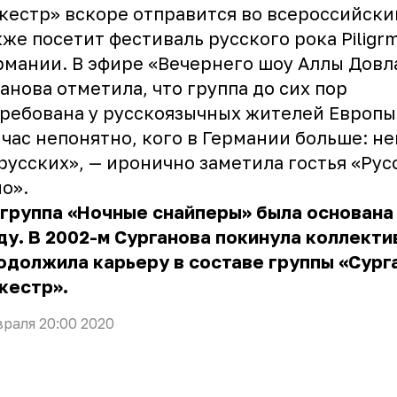
кестр» вскоре отправится во всероссийски
кже посетит фестиваль русского рока Piligrm
рмании. В эфире «Вечернего шоу Аллы Довл
ганова
отметила, что группа до сих пор
ребована у русскоязычных жителей Европы
час непонятно, кого в Германии больше: н
русских», — иронично заметила гостья «Рус
о».
группа «Ночные снайперы» была основана 
ду. В 2002-м Сурганова покинула коллекти
одолжила карьеру в составе группы «Сург
кестр».
враля 20:00 2020