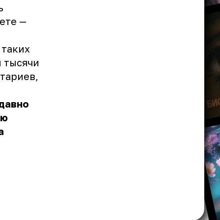
ь
ете —
 таких
и тысячи
тариев,
едавно
ую
а