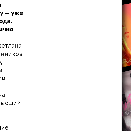
й
у — уже
ода.
лично
ветлана
онников
,
и
ти.
на
«высший
ние