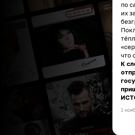
по с
их з
безг
Покл
тёпл
«сер
что 
К сл
отпр
госу
при
ИСТ
1 ноя