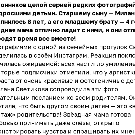
лонников целой серией редких фотографи
дросшими детьми. Старшему сыну — Милан
лнилось 8 лет, а его младшему брату — 4 г
дная мама отлично ладит с ними, и они от
одят время все вместе!
графиями с одной из семейных прогулок С
делилась в своём Инстаграм. Реакция покл
чилась ожидаемой: всех настигло умиление
торые подписчики отметили, что у артистк
астают очень красивые и фотогеничные де
лана Светикова сопроводила эти фото
ательным посланием ко всем родителям. О
тила, что быть другом своим детям — это 
таж» родительства! Звёздная мама готова
бовью принимать даже слёзы, открыто
нстрировать чувства и спрашивать их мне