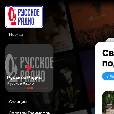
Москва
Св
по
#
Л
Русское Радио
Русское Радио
ЭФИР
Станции
Золотой Граммофон