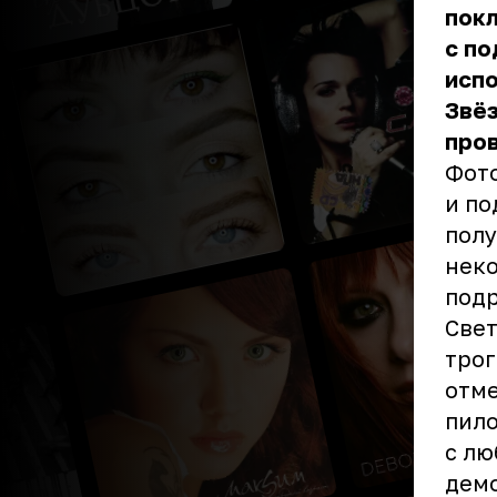
пок
с по
испо
Звёз
пров
Фото
и по
полу
неко
подр
Свет
трог
отме
пило
с лю
демо