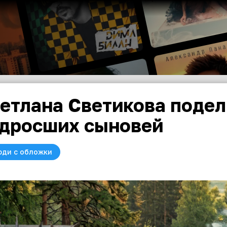
етлана Светикова подел
дросших сыновей
юди с обложки