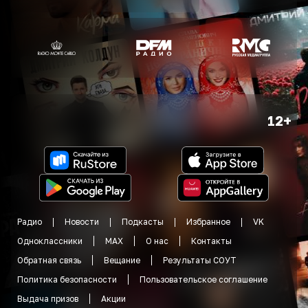
12+
Радио
Новости
Подкасты
Избранное
VK
Одноклассники
MAX
О нас
Контакты
Обратная связь
Вещание
Результаты СОУТ
Политика безопасности
Пользовательское соглашение
Выдача призов
Акции