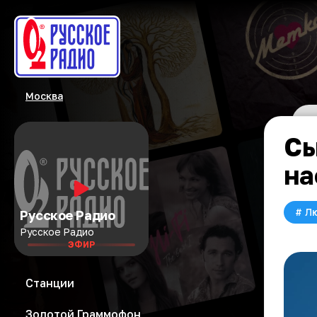
Москва
Сы
на
#
Л
Русское Радио
Русское Радио
ЭФИР
Станции
Золотой Граммофон