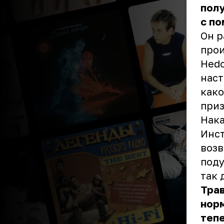
полу
с п
Он р
прои
Hedo
наст
како
приз
Нака
Инст
возв
поду
так 
Трав
норм
тепе