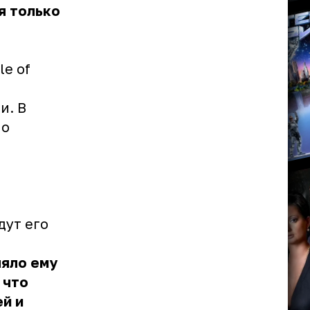
я только
e of
и. В
но
дут его
ляло ему
 что
ей и