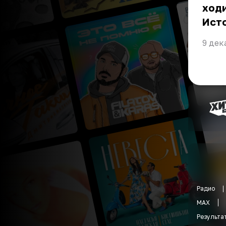
ходи
Ист
9 дек
Радио
MAX
Результа