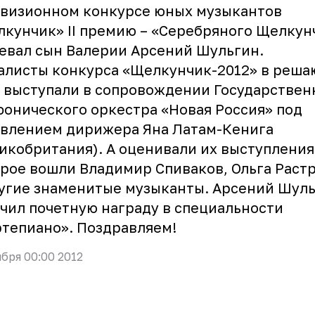
евизионном конкурсе юных музыкантов
кунчик» II премию – «Серебряного Щелкун
евал сын Валерии Арсений Шульгин.
алисты конкурса «Щелкунчик-2012» в реш
 выступали в сопровождении Государствен
онического оркестра «Новая Россия» под
авлением дирижера Яна Латам-Кенига
икобритания). А оценивали их выступления
рое вошли Владимир Спиваков, Ольга Раст
угие знаменитые музыканты. Арсений Шул
чил почетную награду в специальности
тепиано». Поздравляем!
ября 00:00 2012