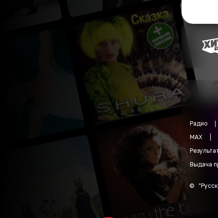
Радио
MAX
Результа
Выдача п
©
"
Русск