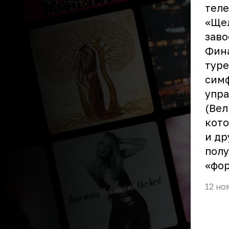
тел
«Щел
заво
Фин
туре
симф
упр
(Вел
кото
и др
полу
«фор
12 но