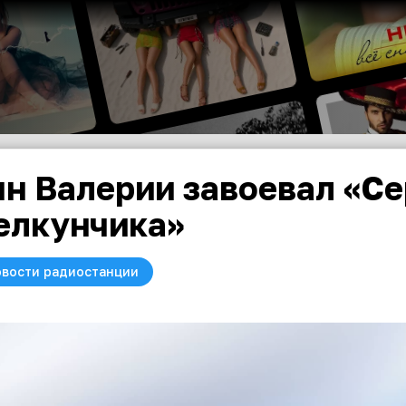
н Валерии завоевал «С
лкунчика»
вости радиостанции