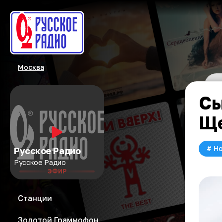
Москва
Сы
Ще
#
Но
Русское Радио
Русское Радио
ЭФИР
Станции
Золотой Граммофон