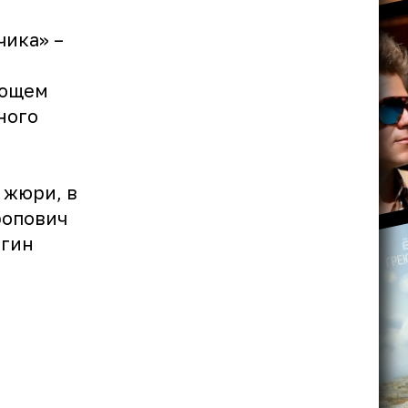
чика» –
ающем
ного
 жюри, в
ропович
ьгин