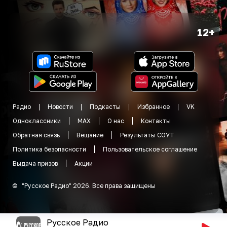
12+
Радио
Новости
Подкасты
Избранное
VK
Одноклассники
MAX
О нас
Контакты
Обратная связь
Вещание
Результаты СОУТ
Политика безопасности
Пользовательское соглашение
Выдача призов
Акции
©
"
Русское Радио
"
2026
.
Все права защищены
Русское Радио