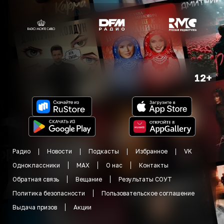
12+
Радио
Новости
Подкасты
Избранное
VK
Одноклассники
MAX
О нас
Контакты
Обратная связь
Вещание
Результаты СОУТ
Политика безопасности
Пользовательское соглашение
Выдача призов
Акции