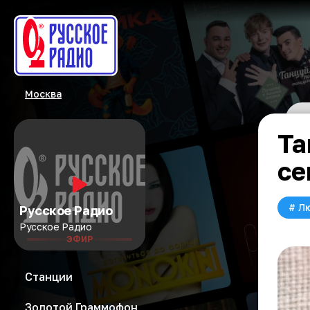
Москва
Та
се
#
Л
Русское Радио
Русское Радио
ЭФИР
Станции
Золотой Граммофон