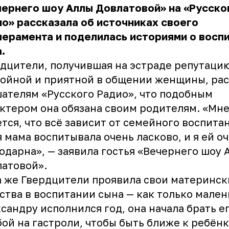
ернего шоу Аллы Довлатовой» на «Русско
о» рассказала об источниках своего
ерамента и поделилась историями о восп
.
дцители, получившая на эстраде репутаци
ойной и приятной в общении женщины, рас
ателям «Русского Радио», что подобным
ктером она обязана своим родителям. «Мн
тся, что всё зависит от семейного воспита
 мама воспитывала очень ласково, и я ей о
одарна», — заявила гостья «Вечернего шоу 
латовой».
а же
Гвердцители
проявила свои материнск
ства в воспитании сына — как только мале
сандру исполнился год, она начала брать е
бой на гастроли, чтобы быть ближе к ребёнк