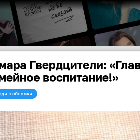
мара Гвердцители: «Гла
мейное воспитание!»
юди с обложки