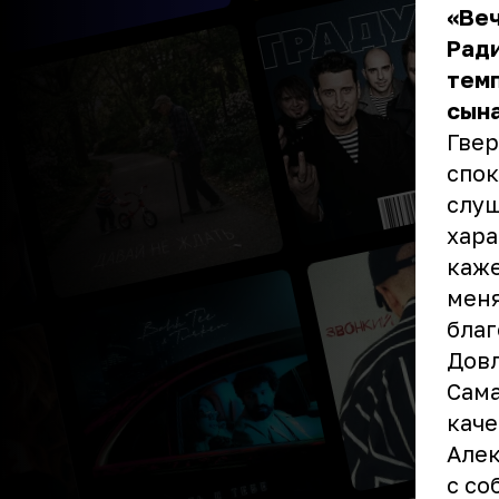
«Веч
Ради
темп
сына
Гвер
спок
слуш
хара
каже
меня
благ
Дов
Сам
каче
Алек
с со