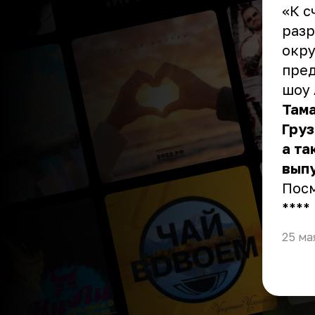
«К с
разр
окру
пред
шоу 
Там
Груз
а та
вып
Пос
** **
25 ма