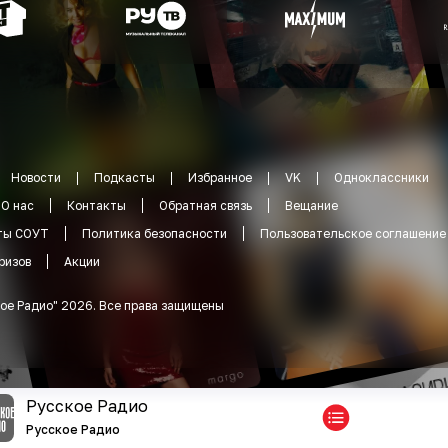
Новости
Подкасты
Избранное
VK
Одноклассники
О нас
Контакты
Обратная связь
Вещание
ты СОУТ
Политика безопасности
Пользовательское соглашение
ризов
Акции
ое Радио
"
2026
.
Все права защищены
Русское Радио
Русское Радио