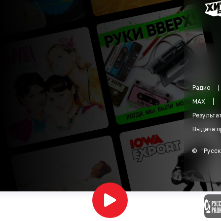
Радио
MAX
Результа
Выдача п
©
"
Русск