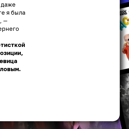
 даже
ге я была
, —
ернего
ртисткой
позиции,
певица
йловым.