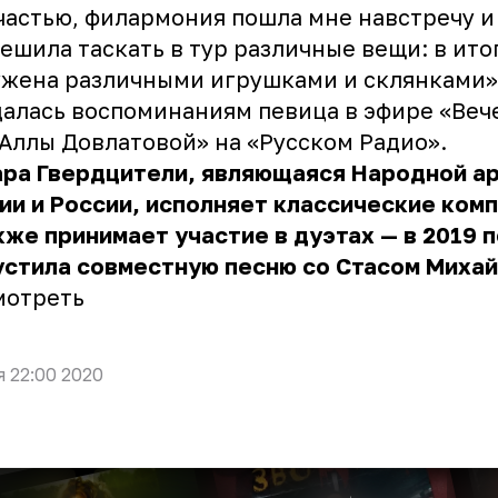
частью, филармония пошла мне навстречу и
ешила таскать в тур различные вещи: в ито
жена различными игрушками и склянками»
алась воспоминаниям певица в эфире «Веч
Аллы Довлатовой» на «Русском Радио».
ара Гвердцители, являющаяся Народной а
ии и России, исполняет классические ком
кже принимает участие в дуэтах — в 2019 
устила совместную песню со Стасом Миха
мотреть
я 22:00 2020