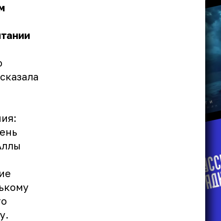
м
итании
ю
сказала
е
ния:
чень
Аллы
ие
нькому
го
у.