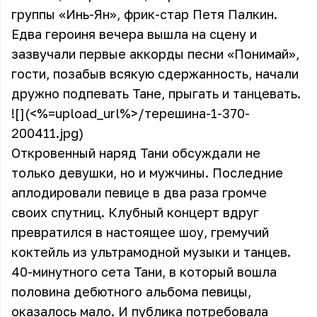
группы «Инь-Ян», фрик-стар Петя Палкин.
Едва героиня вечера вышла на сцену и
зазвучали первые аккорды песни «Понимай»,
гости, позабыв всякую сдержанность, начали
дружно подпевать Тане, прыгать и танцевать.
![](<%=upload_url%>/терешина-1-370-
200411.jpg)
Откровенный наряд Тани обсуждали не
только девушки, но и мужчины. Последние
аплодировали певице в два раза громче
своих спутниц. Клубный концерт вдруг
превратился в настоящее шоу, гремучий
коктейль из ультрамодной музыки и танцев.
40-минутного сета Тани, в который вошла
половина дебютного альбома певицы,
оказалось мало. И публика потребовала