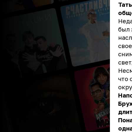
Тать
обще
Неда
был 
насл
свое
сним
свет
Несм
что 
окр
Напо
Брух
длит
Пона
одна