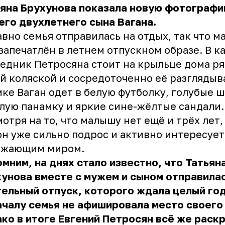
яна Брухунова показала новую фотографи
го двухлетнего сына Вагана.
вно семья отправилась на отдых, так что м
запечатлён в летнем отпускном образе. В к
едник Петросяна стоит на крыльце дома ря
й коляской и сосредоточенно её разглядыв
ке Ваган одет в белую футболку, голубые 
лую панамку и яркие сине-жёлтые сандали.
отря на то, что малышу нет ещё и трёх лет,
он уже сильно подрос и активно интересует
ужающим миром.
мним, на днях стало известно, что Татьян
унова вместе с мужем и сыном отправилас
ельный отпуск, которого ждала целый год
чалу семья не афишировала место своего
ко в итоге Евгений Петросян всё же раскр