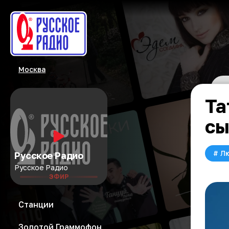
Москва
Та
сы
#
Л
Русское Радио
Русское Радио
ЭФИР
Станции
Золотой Граммофон