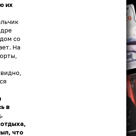
ю их
альчик
адре
дом со
ает. На
шорты,
 видно,
ся
а
ь в
.
 отдыха,
ыл, что