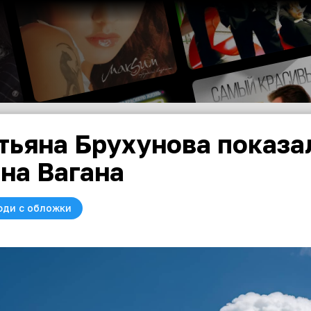
тьяна Брухунова показа
на Вагана
юди с обложки