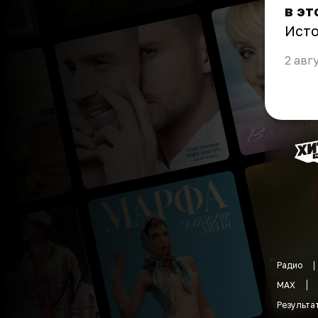
в эт
Ист
2 авг
Радио
MAX
Результа