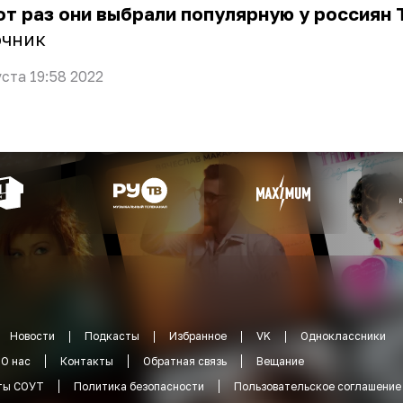
от раз они выбрали популярную у россиян 
очник
уста 19:58 2022
Новости
Подкасты
Избранное
VK
Одноклассники
О нас
Контакты
Обратная связь
Вещание
ты СОУТ
Политика безопасности
Пользовательское соглашение