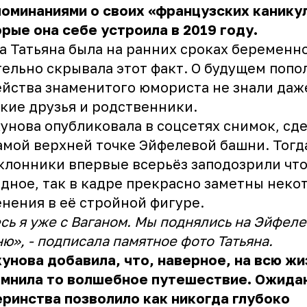
оминаниями о своих «французских канику
рые она себе устроила в 2019 году.
а Татьяна была на ранних сроках беременно
ельно скрывала этот факт. О будущем поп
йства знаменитого юмориста не знали даж
кие друзья и родственники.
унова опубликовала в соцсетях снимок, сд
амой верхней точке Эйфелевой башни. Тогд
клонники впервые всерьёз заподозрили что
дное, так в кадре прекрасно заметны неко
нения в её стройной фигуре.
сь я уже с Ваганом. Мы поднялись на Эйфеле
ю», - подписала памятное фото Татьяна.
унова добавила, что, наверное, на всю жи
омнила то волшебное путешествие. Ожида
ринства позволило как никогда глубоко