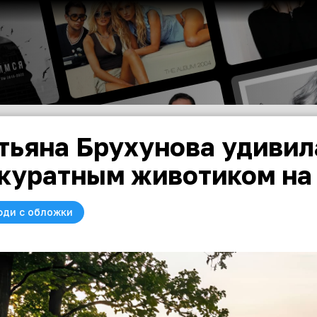
тьяна Брухунова удивил
куратным животиком на
юди с обложки