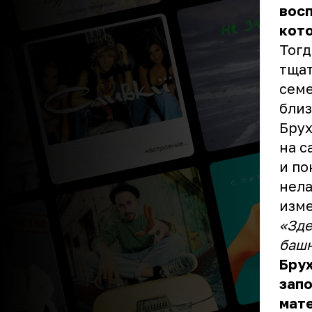
восп
кото
Тогд
тщат
семе
близ
Брух
на с
и по
нела
изме
«Зде
башн
Брух
зап
мате