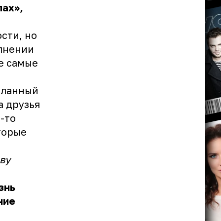
лах»,
сти, но
олнении
е самые
еланный
а друзья
-то
торые
ву
знь
ние