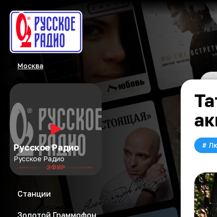
Москва
Та
ак
#
Л
Русское Радио
Русское Радио
ЭФИР
Станции
Золотой Граммофон