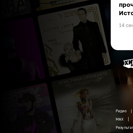
проч
Ист
14 се
Радио
MAX
Результа