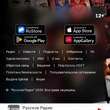
12+
Радио
Новости
Подкасты
Избранное
VK
Одноклассники
MAX
О нас
Контакты
Обратная связь
Вещание
Результаты СОУТ
Политика безопасности
Пользовательское соглашение
Выдача призов
Акции
©
"
Русское Радио
"
2026
.
Все права защищены
Русское Радио