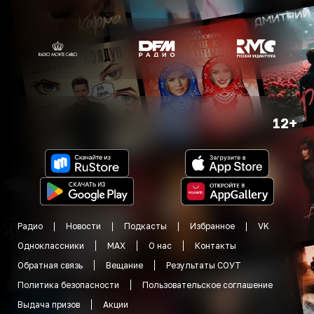
12+
Радио
Новости
Подкасты
Избранное
VK
Одноклассники
MAX
О нас
Контакты
Обратная связь
Вещание
Результаты СОУТ
Политика безопасности
Пользовательское соглашение
Выдача призов
Акции