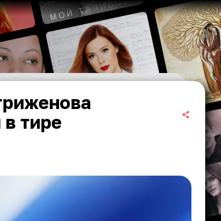
триженова
 в тире