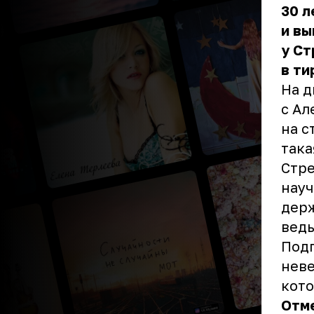
30 л
и вы
у Ст
в ти
На д
с Ал
на с
така
Стре
науч
держ
ведь
Под
нев
кото
Отме