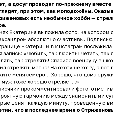
ет, а досуг проводят по-прежнему вместе
глядят, при этом, как молодожёны. Оказы
риженовых есть необычное хобби — стрел
ре.
нях Екатерина выложила фото, на котором 
ександром абсолютно счастливы. Подписью
транице Екатерины в Инстаграм послужила
я запись: «Любить, так любить! Летать, так 
лять, так стрелять! Спасибо военруку в шко
ил стрелять метко! На охоту не хожу, а вот 
ите меня семеро... Хорошо, что дома оружи
 муж тоже хорошо стреляет...»
писчики прокомментировали фото, отметив
ероятную гармонию между знаменитыми су
рые ценят каждую минуту, проведённую вм
тим, что в последнее время о Стриженов