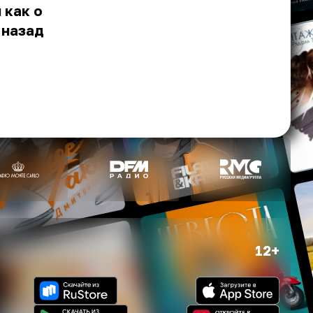
 как о
 назад
12+