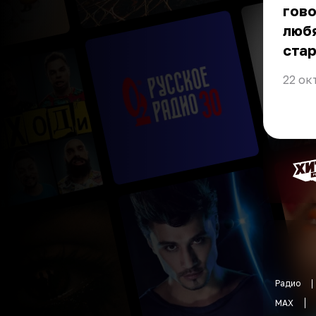
гово
любя
стар
22 ок
Радио
MAX