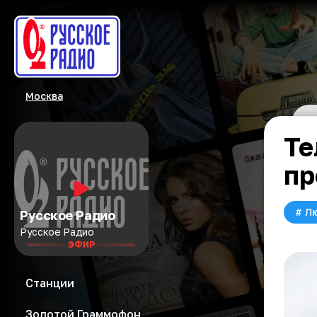
Москва
Те
пр
#
Л
Русское Радио
Русское Радио
ЭФИР
Станции
Золотой Граммофон