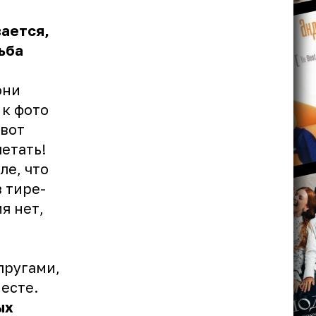
вается,
ьба
они
 к фото
 вот
летать!
ле, что
в тире-
я нет,
пругами,
есте.
ых