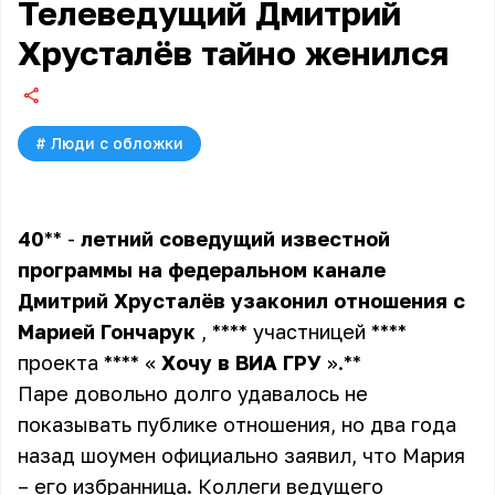
Телеведущий Дмитрий
Хрусталёв тайно женился
#
Люди с обложки
40
** -
летний
соведущий
известной
программы
на
федеральном
канале
Дмитрий
Хрусталёв
узаконил
отношения
с
Марией
Гончарук
, **** участницей ****
проекта **** «
Хочу
в
ВИА
ГРУ
».**
Паре довольно долго удавалось не
показывать публике отношения, но два года
назад шоумен официально заявил, что Мария
– его избранница. Коллеги ведущего