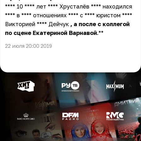
**** 10 **** лет **** Хрусталёв **** находился
**** в **** отношениях **** с **** юристом ****
Викторией **** Дейчук
,
а
после
с
коллегой
по
сцене
Екатериной
Варнавой
.**
22 июля 20:00 2019