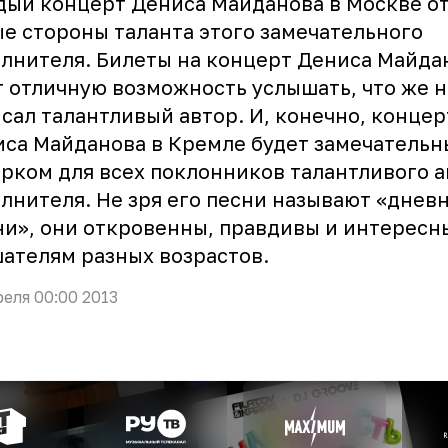
ый концерт Дениса Майданова в Москве о
е стороны таланта этого замечательного
лнителя. Билеты на концерт Дениса Майда
 отличную возможность услышать, что же 
сал талантливый автор. И, конечно, концер
са Майданова в Кремле будет замечатель
рком для всех поклонников талантливого а
лнителя. Не зря его песни называют «днев
и», они откровенны, правдивы и интересн
ателям разных возрастов.
реля 00:00 2013