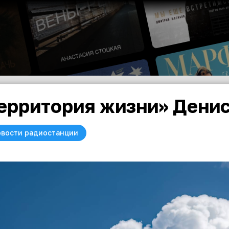
ерритория жизни» Дени
вости радиостанции