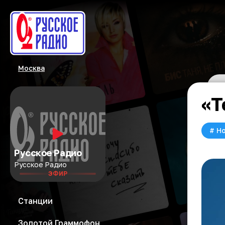
Москва
«Т
#
Но
Русское Радио
Русское Радио
ЭФИР
Станции
Золотой Граммофон