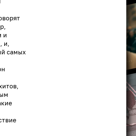
я
оворят
р,
м и
 и,
ый самых
он
хитов,
ным
акие
ствие