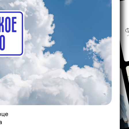
рце
а