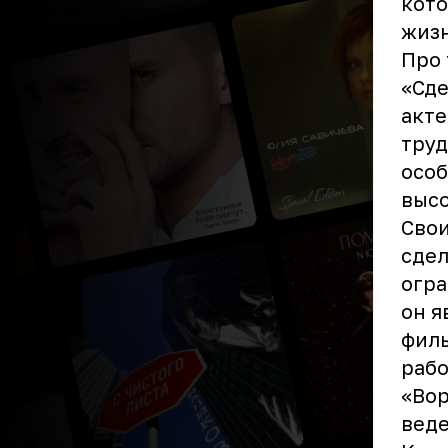
кото
жизн
Про 
«Сде
акте
труд
особ
высо
Свои
сдел
огра
он я
филь
рабо
«Вор
веде