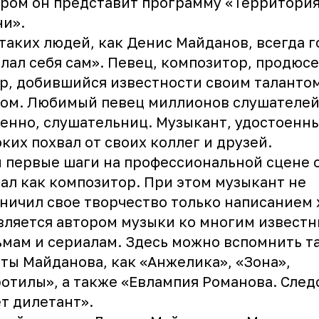
ром он представит программу «Территори
и».
таких людей, как Денис Майданов, всегда г
лал себя сам». Певец, композитор, продюсе
р, добившийся известности своим таланто
ом. Любимый певец миллионов слушателей,
енно, слушательниц. Музыкант, удостоенн
ких похвал от своих коллег и друзей.
 первые шаги на профессиональной сцене 
ал как композитор. При этом музыкант не
ничил свое творчество только написанием 
вляется автором музыки ко многим извест
мам и сериалам. Здесь можно вспомнить т
ты Майданова, как «Анжелика», «Зона»,
отилы», а также «Евлампия Романова. След
т дилетант».