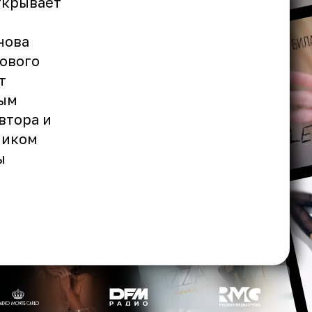
ткрывает
нова
нового
т
ным
втора и
ником
ы