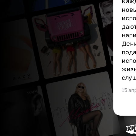
Кажд
новы
испо
дают
напи
Дени
пода
испо
жизн
слуш
15 ап